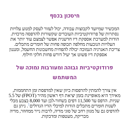
חיסכון בכסף
המכשיר שמיועד לקבוצות עבודה, יכול לעזור לעסק למנוע עלויות
נסתרות של פרודוקטיביות העובדים שקשורות להדפסה מרכזית.
הודות למערכת אספקת דיו חדשנית אפשר לצמצם עוד יותר את
העלויות הנובעות מחלפה תכופה פחות של חומרים מתכלים.
צריכת האנרגיה הנמוכה יכולה להפחית מחשבונות החשמל, ומנגנון
אספקת דיו פשוט אך יעיל דורש פחות חלקי חילוף.
פרודוקטיביות גבוהה ומעורבות נמוכה של
המשתמש
אין צורך להמתין להדפסות כיוון שאין למדפסת זמן התחממות,
מאידך היא מאופיינת בזמן יציאת דף ראשון מהיר (FPOT) של 5.5
שניות. הדפס עד 11,500 דפים בשחור-לבן ועד 8,000 בצבע מבלי
1
לשנות חומרים מתכלים הודות למיכלי הדיו הגדולים
. ניתן גם
להדפיס גם על מגוון רחב של סוגי מדיה, לרבות נייר ממחוזר, מדיה
מבריקה, מעטפות ומדבקות.