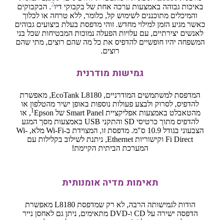
2
באיכות גבוהה באמצעות ערכה אחת של בקבוקי דיו
. הבקבוקים
והמיכלים מתוכננים לשימוש קל, כלומר, ללא טרחה או לכלוך
כאשר מגיע הזמן למילוי מחדש. זוהי מדפסת בעלת ביצועים גבוהים
לאנשים יצירתיים, עם עלויות הפעלה נמוכות המבטיחות שכל בני
המשפחה יהיו חופשיים להדפיס את כל מה שהם רוצים, מתי שהם
רוצים.
גמישות מודרנית
המדפסת למשתמשים המודרניים, EcoTank L8180, מאפשרת
להדפיס, לסרוק ולבצע פעולות נוספות באופן ישיר מהטלפון או
‎1
מהטאבלט באמצעות אפליקציית Smart Panel‏ של ‎Epson‏
‎‏, או
להדפיס מתוך כרטיסי SD והתקני USB באמצעות מסך המגע
הצבעוני בגודל 10.9 ס"מ. מדפסת זו, המצוידת ב-Wi-Fi מלא,‏ Wi-
Fi Direct וקישוריות Ethernet, ניתנת לשילוב בקלילות עם
המערכת הביתית הקיימת!
תאימות מדיה אומנותית
הודות לגמישותה הרבה, לא רק שמדפסת L8180 מאפשרת
הדפסה ישירה על CD ו-DVD מתאימים, ניתן גם לאחסן נייר