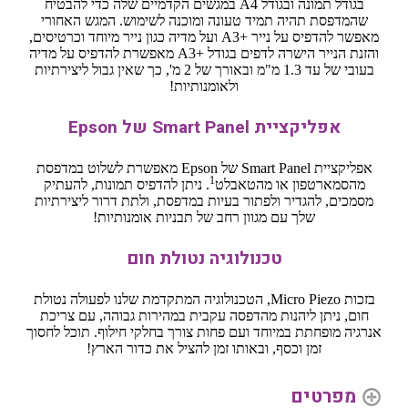
בגודל תמונה ובגודל A4 במגשים הקדמיים שלה כדי להבטיח
שהמדפסת תהיה תמיד טעונה ומוכנה לשימוש. המגש האחורי
מאפשר להדפיס על נייר A3+‎ ועל מדיה כגון נייר מיוחד וכרטיסים,
והזנת הנייר הישרה לדפים בגודל A3+‎ מאפשרת להדפיס על מדיה
בעובי של עד 1.3 מ"מ ובאורך של 2 מ', כך שאין גבול ליצירתיות
ולאומנותיות!
אפליקציית Smart Panel של Epson
אפליקציית Smart Panel של Epson מאפשרת לשלוט במדפסת
1
מהסמארטפון או מהטאבלט
. ניתן להדפיס תמונות, להעתיק
מסמכים, להגדיר ולפתור בעיות במדפסת, ולתת דרור ליצירתיות
שלך עם מגוון רחב של תבניות אומנותיות!
טכנולוגיה נטולת חום
בזכות Micro Piezo, הטכנולוגיה המתקדמת שלנו לפעולה נטולת
חום, ניתן ליהנות מהדפסה עקבית במהירות גבוהה, עם צריכת
אנרגיה מופחתת במיוחד ועם פחות צורך בחלקי חילוף. תוכל לחסוך
זמן וכסף, ובאותו זמן להציל את כדור הארץ!
מפרטים