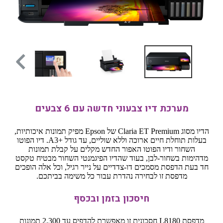
מערכת דיו צבעוני חדשה עם 6 צבעים
הדיו מסוג Claria ET Premium של Epson מפיק תמונות איכותיות,
בעלות תוחלת חיים ארוכה וללא שוליים, עד גודל A3+‎. דיו הפוטו
השחור ודיו הפוטו האפור החדש מקלים על קבלת תמונות
מדהימות בשחור-לבן, בעוד שהדיו הפיגמנטי השחור מבטיח טקסט
חד בעת הדפסת מסמכים דו-צדדיים על נייר רגיל, וכל אלה הופכים
מדפסת זו לבחירה נהדרת עבור כל משימה בביתכם.
חיסכון בזמן ובכסף
מדפסת L8180 חסכונית זו מאפשרת להדפיס עד 2,300 תמונות