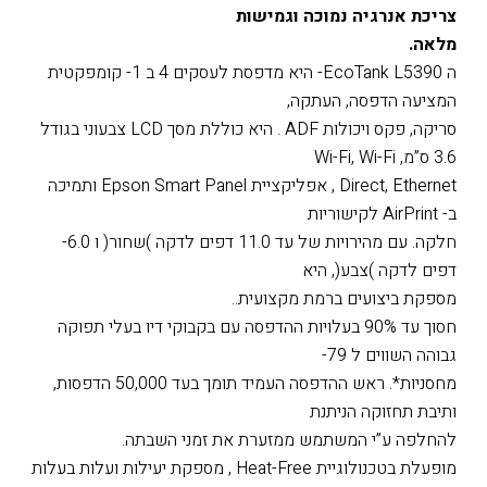
צריכת אנרגיה נמוכה וגמישות
מלאה.
ה EcoTank L5390- היא מדפסת לעסקים 4 ב 1- קומפקטית
המציעה הדפסה, העתקה,
סריקה, פקס ויכולות ADF . היא כוללת מסך LCD צבעוני בגודל
3.6 ס”מ, Wi-Fi, Wi-Fi
Direct, Ethernet , אפליקציית Epson Smart Panel ותמיכה
ב- AirPrint לקישוריות
חלקה. עם מהירויות של עד 11.0 דפים לדקה )שחור( ו 6.0-
דפים לדקה )צבע(, היא
מספקת ביצועים ברמת מקצועית..
חסוך עד 90% בעלויות ההדפסה עם בקבוקי דיו בעלי תפוקה
גבוהה השווים ל 79-
מחסניות*. ראש ההדפסה העמיד תומך בעד 50,000 הדפסות,
ותיבת תחזוקה הניתנת
להחלפה ע”י המשתמש ממזערת את זמני השבתה.
מופעלת בטכנולוגיית Heat-Free , מספקת יעילות ועלות בעלות