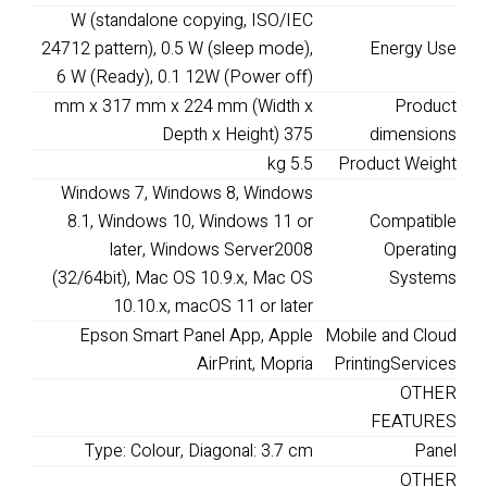
W (standalone copying, ISO/IEC
24712 pattern), 0.5 W (sleep mode),
Energy Use
6 W (Ready), 0.1 12W (Power off)
mm x 317 mm x 224 mm (Width x
Product
Depth x Height) 375
dimensions
kg 5.5
Product Weight
Windows 7, Windows 8, Windows
8.1, Windows 10, Windows 11 or
Compatible
later, Windows Server2008
Operating
(32/64bit), Mac OS 10.9.x, Mac OS
Systems
10.10.x, macOS 11 or later
Epson Smart Panel App, Apple
Mobile and Cloud
AirPrint, Mopria
PrintingServices
OTHER
FEATURES
Type: Colour, Diagonal: 3.7 cm
Panel
OTHER