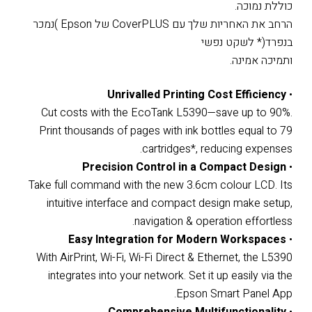
כוללת נמוכה.
הרחב את האחריות שלך עם CoverPLUS של Epson )נמכר
בנפרד(* לשקט נפשי
ותמיכה אמינה.
Unrivalled Printing Cost Efficiency
•
Cut costs with the EcoTank L5390—save up to 90%.
Print thousands of pages with ink bottles equal to 79
cartridges*, reducing expenses.
Precision Control in a Compact Design
•
Take full command with the new 3.6cm colour LCD. Its
intuitive interface and compact design make setup,
navigation & operation effortless.
Easy Integration for Modern Workspaces
•
With AirPrint, Wi-Fi, Wi-Fi Direct & Ethernet, the L5390
integrates into your network. Set it up easily via the
Epson Smart Panel App.
Comprehensive Multifunctionality
•