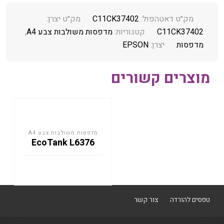
מק״ט דאטהפול:
C11CK37402
מק״ט יצרן:
C11CK37402
קטגוריות:
מדפסות משולבות צבע A4
,
מדפסות
יצרן:
EPSON
מוצרים קשורים
מדפסות משולבות צבע A4
EcoTank L6376
טפסים להורדה
צור קשר