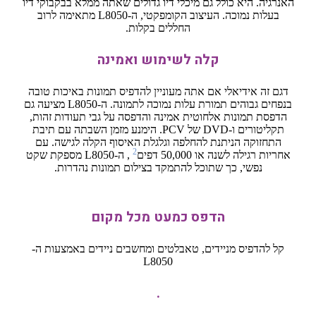
האנרגיה. היא כולל גם מיכלי דיו גדולים שאתה ממלא בבקבוקי דיו
בעלות נמוכה. העיצוב הקומפקטי, ה-L8050 מתאימה לרוב
החללים בקלות.
קלה לשימוש ואמינה
דגם זה אידיאלי אם אתה מעוניין להדפיס תמונות באיכות טובה
בנפחים גבוהים תמורת עלות נמוכה לתמונה. ה-L8050 מציעה גם
הדפסת תמונות אלחוטית אמינה והדפסה על גבי תעודות זהות,
תקליטורים ו-DVD של PCV. הימנע מזמן השבתה עם תיבת
התחזוקה הניתנת להחלפה וגלגלת האיסוף הקלה לגישה. עם
2
אחריות רגילה לשנה או 50,000 דפים
, ה-L8050 מספקת שקט
נפשי, כך שתוכל להתמקד בצילום תמונות נהדרות.
הדפס כמעט מכל מקום
קל להדפיס מניידים, טאבלטים ומחשבים ניידים באמצעות ה-
L8050
.