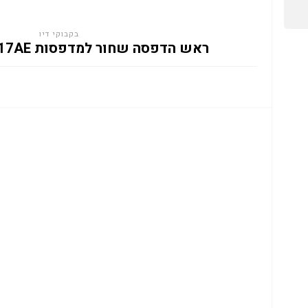
בקבוקי דיו
ראש הדפסה שחור למדפסות HP TANK 6ZA17AE