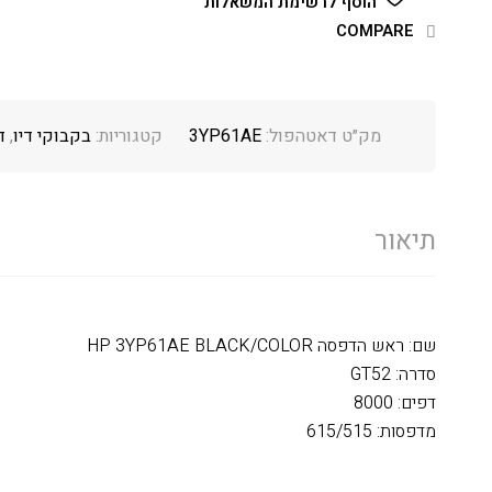
הוסף לרשימת המשאלות
COMPARE
מק״ט דאטהפול:
3YP61AE
קטגוריות:
בקבוקי דיו
,
ד
תיאור
שם: ראש הדפסה HP 3YP61AE BLACK/COLOR
סדרה: GT52
דפים: 8000
מדפסות: 615/515