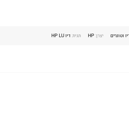
יו וטונרים
יצרן:
HP
תגית:
דיו HP LU