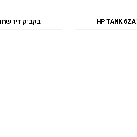
בקבוק דיו שחור T53XL 1VV21AE 6K 135ml