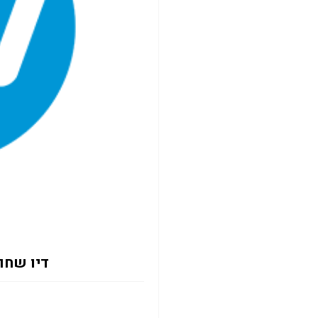
דיו שחור 8M 1L F9K43A PW