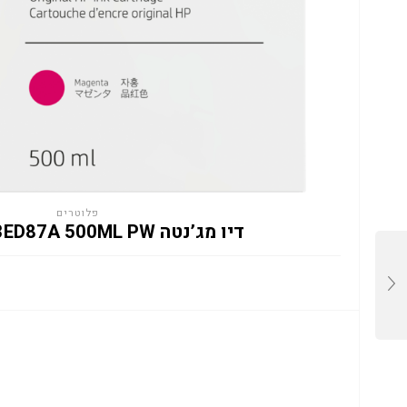
פלוטרים
דיו מג’נטה HP 865M 3ED87A 500ML PW