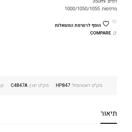
דפים: 350ml
מדפסות: 1000/1050/1055
הוסף לרשימת המשאלות
COMPARE
מק״ט דאטהפול:
HP847
מק״ט יצרן:
C4847A
קט
תיאור