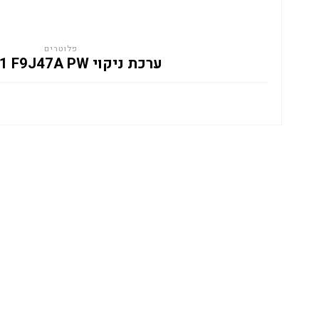
פלוטרים
ערכת ניקוי HP 841 F9J47A PW