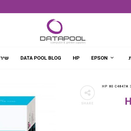
ת
EPSON
HP
DATA POOL BLOG
שירו
SHARE