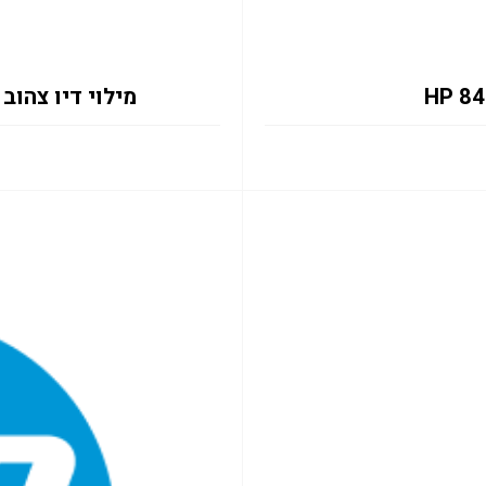
מילוי דיו צהוב HP 843C C1Q68A 400ML PW XL