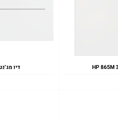
דיו מג’נטה M 312Z6A 1L PW