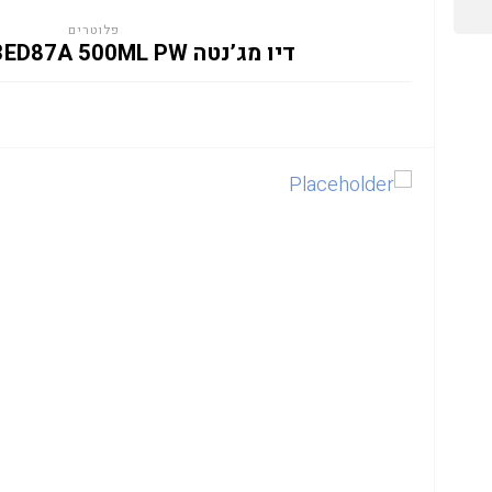
פלוטרים
דיו מג’נטה HP 865M 3ED87A 500ML PW