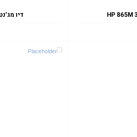
דיו מג’נטה M 312Z6A 1L PW