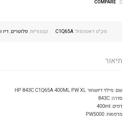
COMPARE
מק״ט דאטהפול:
C1Q65A
קטגוריות:
פלוטרים
,
דיו ו
תיאור
שם: מילוי דיושחור HP 843C C1Q65A 400ML PW XL
סדרה: 843C
דפים: 400ml
מדפסות: PW5000