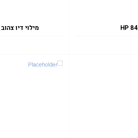
מילוי דיו צהוב HP 843C C1Q68A 400ML PW XL