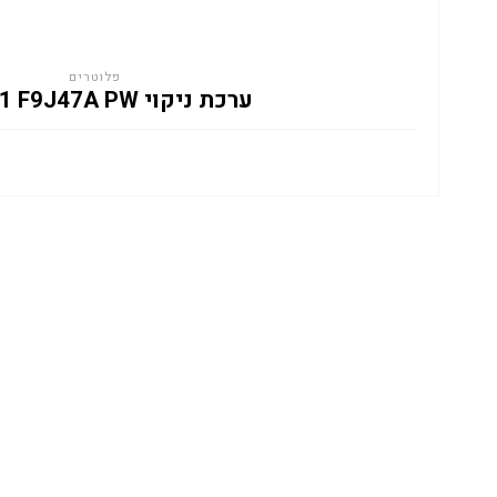
פלוטרים
ערכת ניקוי HP 841 F9J47A PW