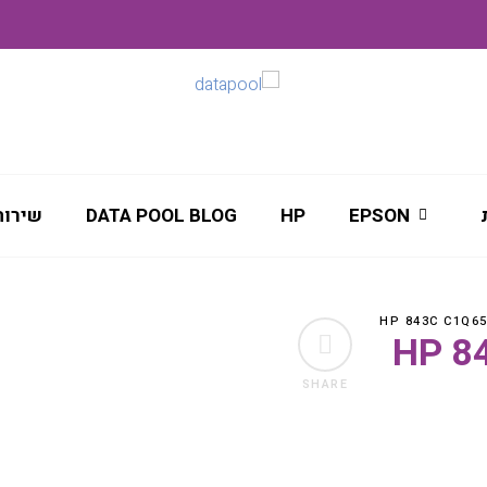
EPSON
HP
DATA POOL BLOG
שירות
HP 843C 
SHARE