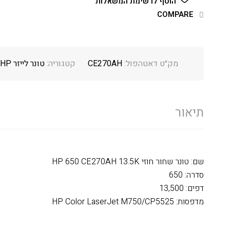
הוסף לרשימת המשאלות
COMPARE
מק״ט דאטהפול:
CE270AH
קטגוריה:
טונר לייזר HP
תיאור
שם: טונר שחור חוזי HP 650 CE270AH 13.5K
סדרה: 650
דפים: 13,500
מדפסות: HP Color LaserJet M750/CP5525