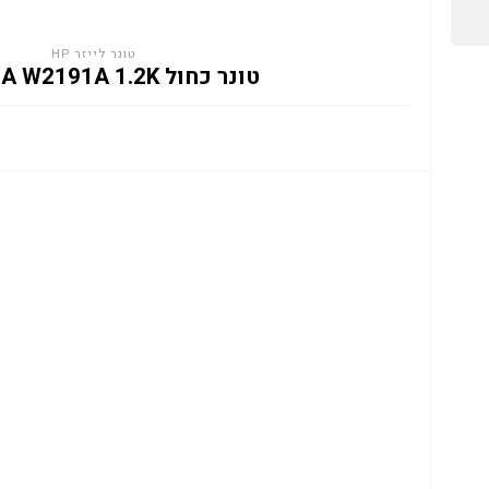
טונר לייזר HP
טונר כחול HP 219A W2191A 1.2K