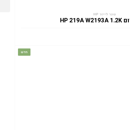
טונר לייזר HP
HP 219A 
חדש