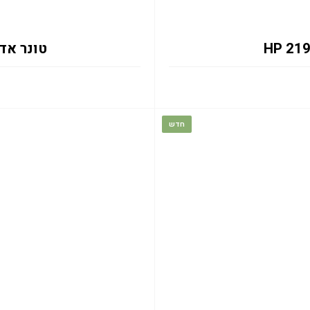
טונר אדום W2193A 1.2K
חדש