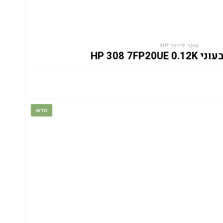
טונר לייזר HP
HP 308 7FP20
חדש