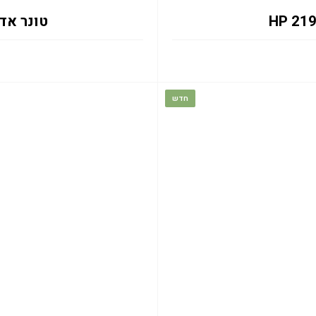
טונר אדום W2193A 1.2K
חדש