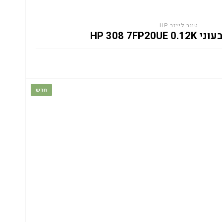
טונר לייזר HP
HP 308 7FP20
חדש