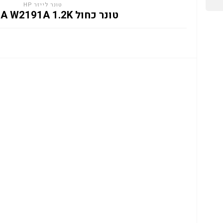
טונר לייזר HP
טונר כחול HP 219A W2191A 1.2K