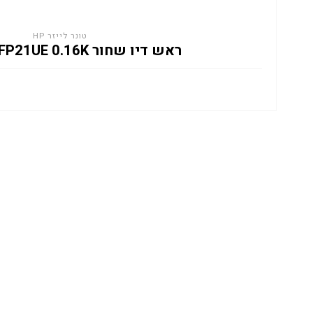
טונר לייזר HP
ראש דיו שחור HP 308 7FP21UE 0.16K