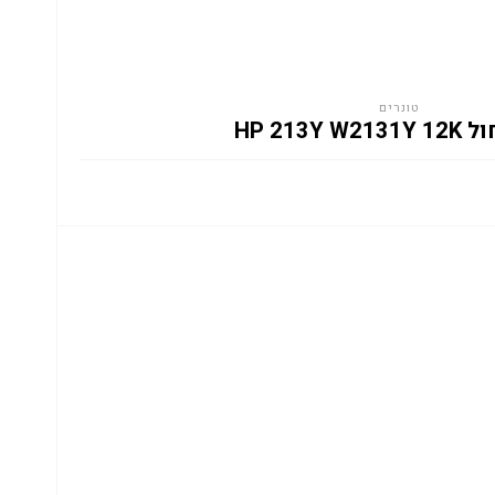
טונרים
HP 213Y W