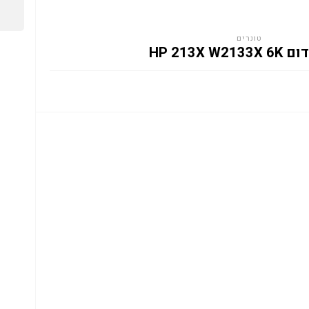
טונרים
HP 213X W2