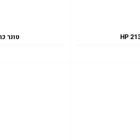
טונר כחול 2131Y 12K