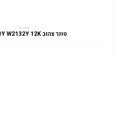
טונרים
טונר צהוב HP 213Y W2132Y 12K