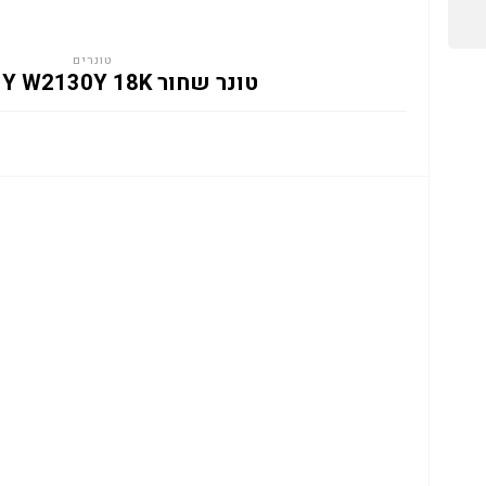
טונרים
טונר שחור HP 213Y W2130Y 18K