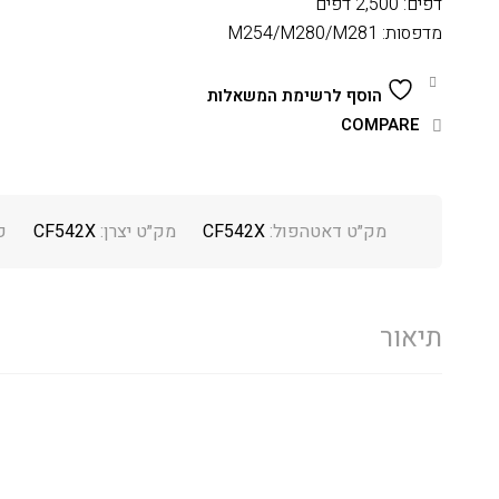
דפים: 2,500 דפים
מדפסות: M254/M280/M281
הוסף לרשימת המשאלות
COMPARE
מק״ט דאטהפול:
CF542X
מק״ט יצרן:
CF542X
ק
תיאור