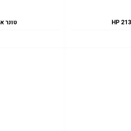
טונר אדום 133X 6K