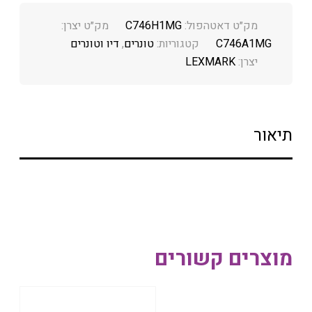
מק״ט דאטהפול:
C746H1MG
מק״ט יצרן:
C746A1MG
קטגוריות:
טונרים
,
דיו וטונרים
יצרן:
LEXMARK
תיאור
מוצרים קשורים