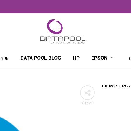
ת
EPSON
HP
DATA POOL BLOG
שירו
SHARE