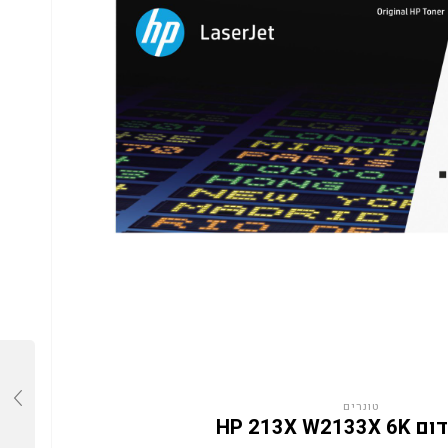
טונרים
HP 213X W2