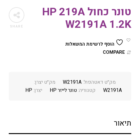
טונר כחול HP 219A
W2191A 1.2K
SHARE
הוסף לרשימת המשאלות
COMPARE
מק״ט דאטהפול:
W2191A
מק״ט יצרן:
W2191A
קטגוריה:
טונר לייזר HP
יצרן:
HP
תיאור