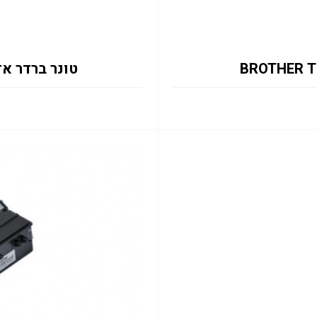
טונר ברדר אדום TN821XXLC 12K