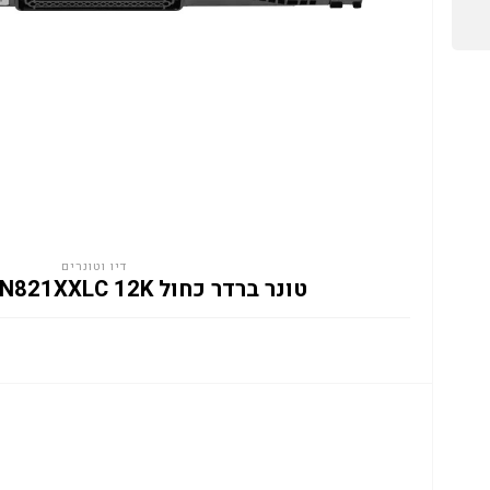
דיו וטונרים
טונר ברדר כחול BROTHER TN821XXLC 12K