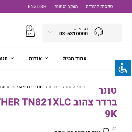
טפסים להורדה
מעקב הזמנות
ENGLISH
0
דברו איתנו
03-5310000
עמוד הבית
אודות
חנו
טונר
DATAPOOL
>
מוצרים
>
טונר ברדר צהוב BROTHER TN821XLC 9K
ברדר צהוב R TN821XLC
9K