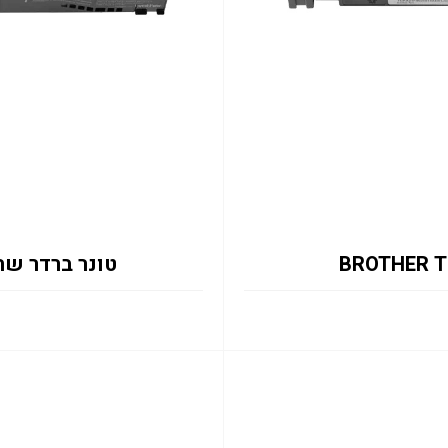
טונר ברדר שחור  TN821XXLBK 15K