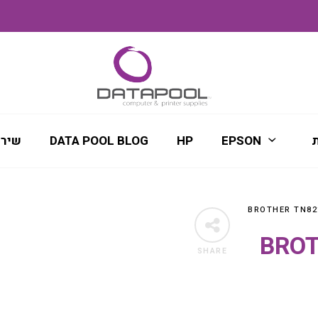
ת
EPSON
HP
DATA POOL BLOG
שירו
BROTHE
SHARE