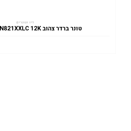
דיו וטונרים
טונר ברדר צהוב BROTHER TN821XXLC 12K