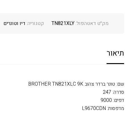
מק״ט דאטהפול:
TN821XLY
קטגוריה:
דיו וטונרים
תיאור
שם: טונר ברדר צהוב BROTHER TN821XLC 9K
סדרה: 247
דפים: 9000
מדפסות: L9670CDN