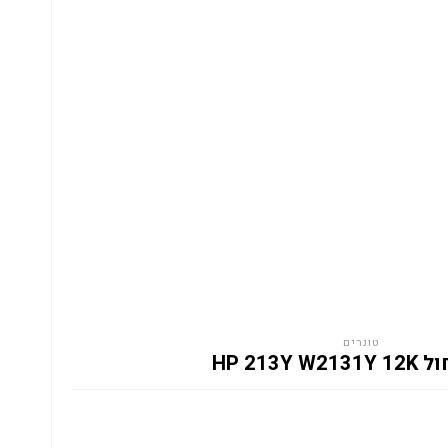
טונרים
HP 213Y W