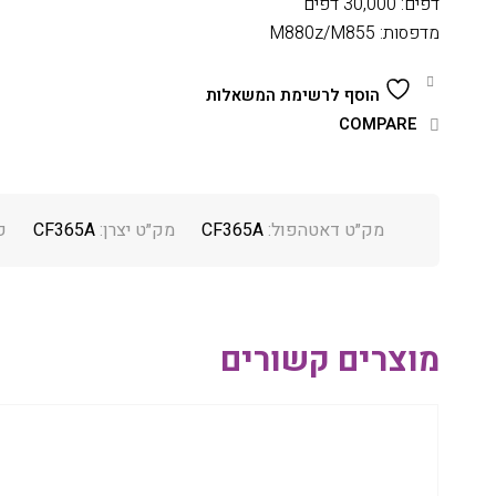
דפים: 30,000 דפים
מדפסות: M880z/M855
הוסף לרשימת המשאלות
COMPARE
מק״ט דאטהפול:
CF365A
מק״ט יצרן:
CF365A
ק
מוצרים קשורים