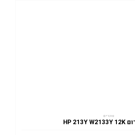
טונרים
HP 213Y W