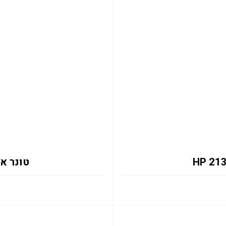
טונר אדום 133X 6K