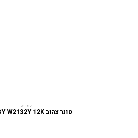
טונרים
טונר צהוב HP 213Y W2132Y 12K