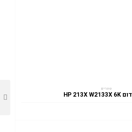
טונרים
HP 213X W2