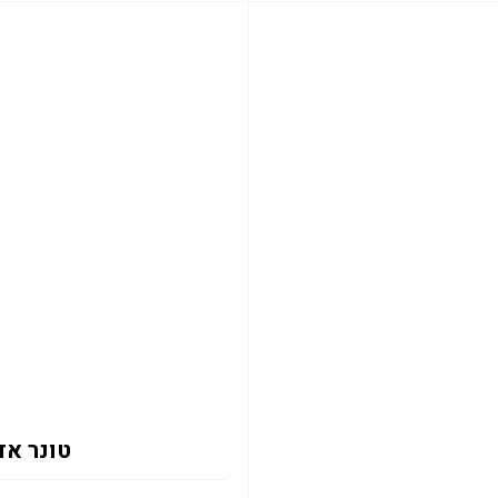
טונר אדום 2133Y 12K