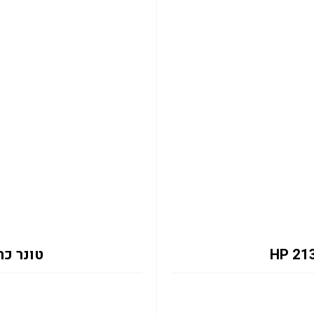
טונר כחול 2131Y 12K