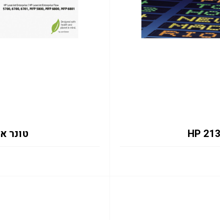
טונר אדום 133X 6K