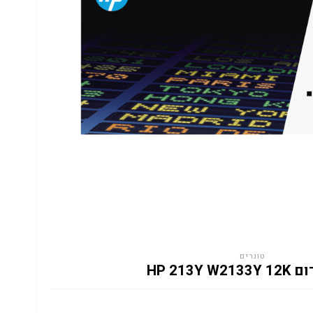
טונרים
HP 213Y W