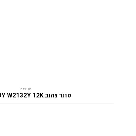
טונרים
טונר צהוב HP 213Y W2132Y 12K