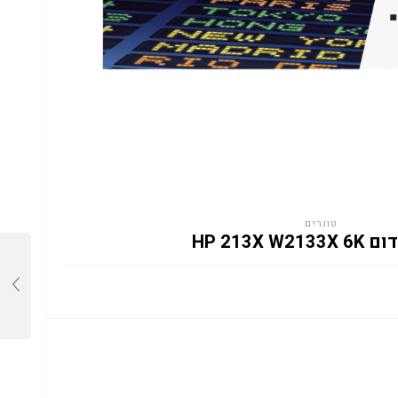
טונרים
HP 213X W2