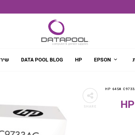
ת
EPSON
HP
DATA POOL BLOG
שירו
SHARE