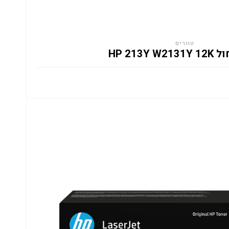
טונרים
HP 213Y W