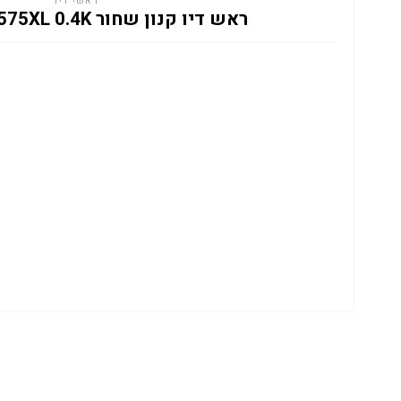
ראשי דיו
ראש דיו קנון שחור CANON PG575XL 0.4K