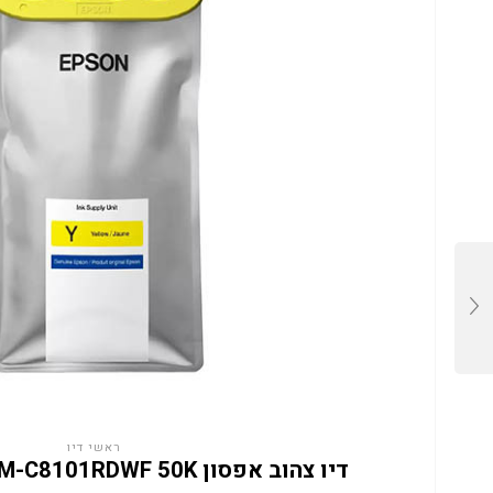
ראשי דיו
דיו צהוב אפסון C13T13M440 EM-C8101RDWF 50K