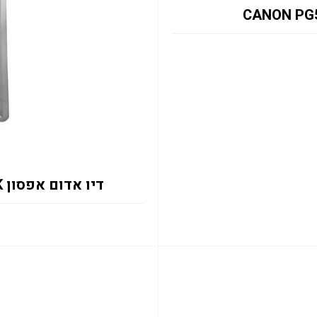
דיו אדום אפסון C13T13M340 EM-C8101RDWF 50K