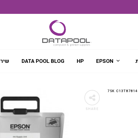
ת
EPSON
HP
DATA POOL BLOG
שירו
SHARE