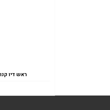
ראש דיו קנון צבעוני .3K