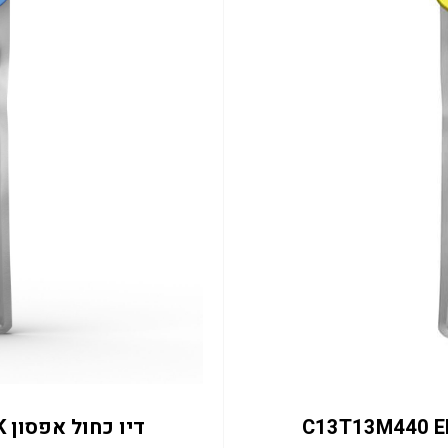
דיו כחול אפסון C13T13M240 EM-C8101RDWF 50K