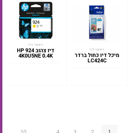
ראשי דיו
דיו צהוב HP 924
ראשי דיו
מיכל דיו כחול ברדר
4K0U5NE 0.4K
LC424C
10
…
4
3
2
1