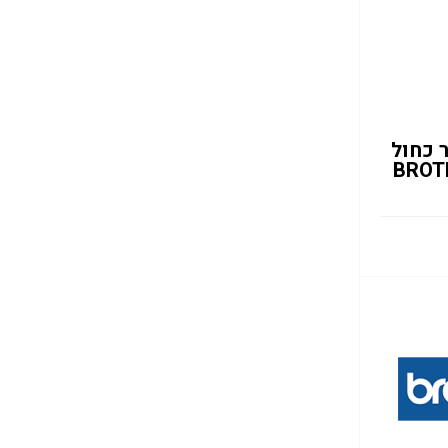
 כחול
BROT