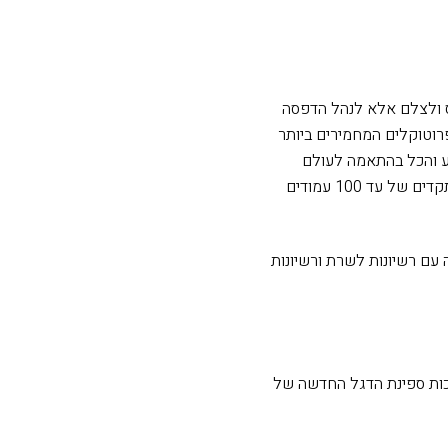
ס ולצלם אלא לנהל הדפסה
וטוקלים המחמירים ביותר
בע והכל בהתאמה לעולם
החדש תוך שמירה על קיימות ועולם נקי יותר בטכנולוגיית הדפסת דיו עסקית ללא חום ומהירות חסרת תקדים של עד 100 עמודים
עם רשיונות לשרת ורשיונות
בזכות ספינת הדגל החדשה של