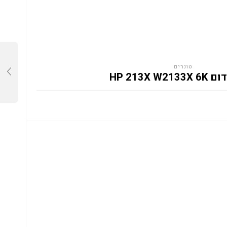
טונרים
HP 213X W2