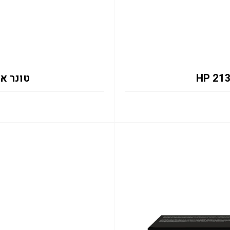
טונר אדום 133X 6K