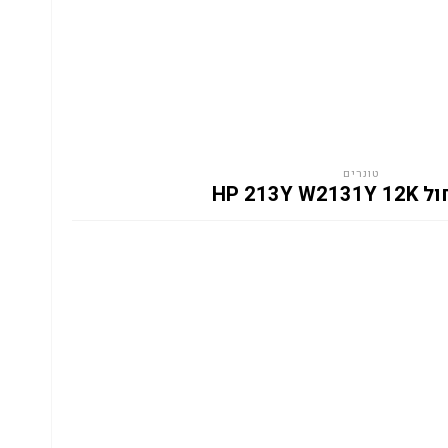
טונרים
HP 213Y W