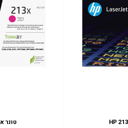
טונר אדום 133X 6K