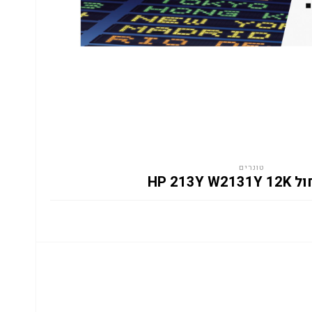
טונרים
HP 213Y W