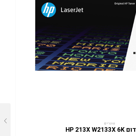
טונרים
HP 213X W2