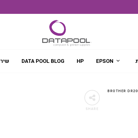
ת
EPSON
HP
DATA POOL BLOG
שירו
SHARE