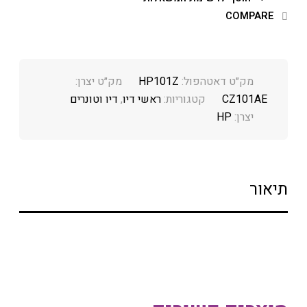
COMPARE
מק״ט דאטהפול:
HP101Z
מק״ט יצרן:
CZ101AE
קטגוריות:
ראשי דיו
,
דיו וטונרים
יצרן:
HP
תיאור