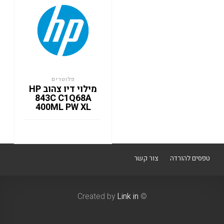
פלוטרים
מילוי דיו צהוב HP
843C C1Q68A
400ML PW XL
טפסים להורדה
צור קשר
Link in
© Created by