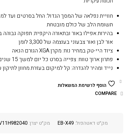
תכונות עיקריות
חוויית נפלאה של המסך הגדול: החל בסרטים ועד למצ
תשומת הלב של כולם מובטחת
בהירות אפילו באור ובתאורה היקפית: תפוקה גבוהה 
אור לבן ואור צבעוני בעוצמה של 3,300 לומן
ציוד היי-טק במחיר נוח: מקרן
XGA
הגורם הנאה
פתרון ארוך טווח: צפייה בסרט כל יום למשך 15 שנים
נייד ומהיר להגדרה: קל למיקום בעזרת מחוון לתיקון ע
הוסף לרשימת המשאלות
COMPARE
מק״ט דאטהפול:
EB-X49
מק״ט יצרן:
V11H982040