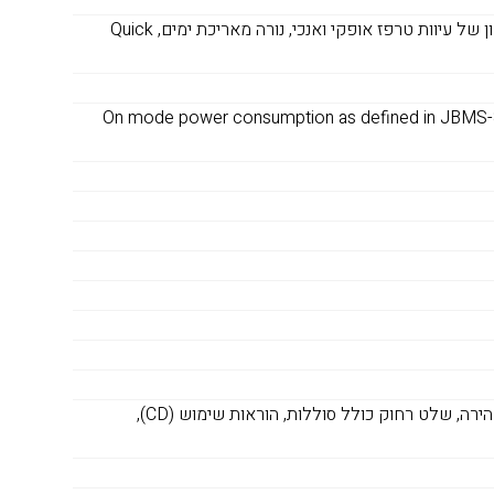
AV mute slide, תיקון טרפז אוטומטי, רמקול מובנה, תיקון של עיוות טרפז אופקי ואנכי, נורה מאריכת ימים, Quick
אט, 203 ואט (חיסכון), 0.2 ואט (במצב המתנה), On mode power consumption as defined in JBMS-84
כבל VGA, מכשיר עיקרי, כבל חשמלי, מדריך להתחלה מהירה, שלט רחוק כולל סוללות, הוראות שימוש (CD),