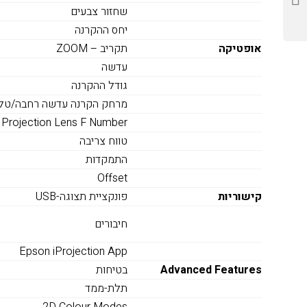
שחזור צבעים
יחס ההקרנה
אופטיקה
תקריב – ZOOM
עדשה
גודל ההקרנה
מרחק הקרנה עדשה רחבה/טלפ
Projection Lens F Number
טווח צריבה
התמקדות
Offset
קישוריות
פונקציית תצוגה-USB
חיבורים
Epson iProjection App
Advanced Features
בטיחות
תלת-ממד
2D Colour Modes