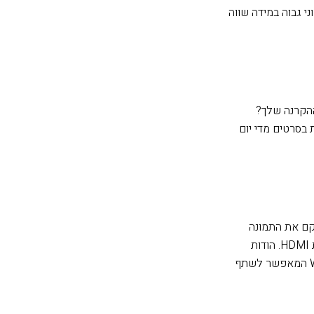
 אור לבן וצבעוני גבוה במידה שווה
ההקרנה שלך?
בסרטים מדי יום
מקם את התמונה
ת
HDMI
. הודות
למתאם אופציונלי מדגם ELPAP10, ניתן לקבל חיבור Wi-Fi המאפשר לשתף