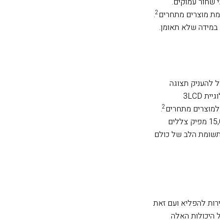
 שחור עמוקים.
2
.
 במידה שלא תאומן.
ל להעניק תצוגה
מרשימה בגדול 300 אינץ’. גם האיכות נהדרת, הודות לטכנולוגיית 3LCD
2
למוצרים מתחרים
.
נוסף לצבעים הבהירים ומלאי החיים, יחס ניגודיות של 15,000:1 מפיק צללים
 תשומת הלב של כולם
רות להפליא ועם זאת
ל היכולות האלה