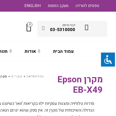
טפסים להורדה
מעקב הזמנות
ENGLISH
0
דברו איתנו
03-5310000
עמוד הבית
אודות
חנות
מקרן Epson
DATAPOOL
>
מוצרים
>
מקרן ON EB-X49
EB-X49
סדרות טלוויזיה ומצגות עסקיות ילוו בקריאות ‘וואו’ כשיוצג
הגדולה והאיכותית של מקרן זה. אין ספק שהוא יגרום הנאה 