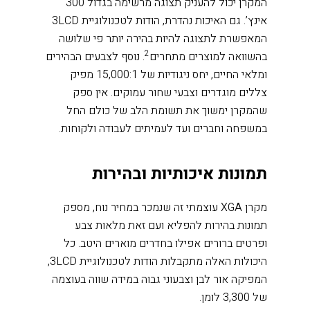
המקרן יכול להעניק תצוגה מרשימה בגדול 300
אינץ’. גם האיכות נהדרת, הודות לטכנולוגיית 3LCD
המאפשרת לתצוגה להיות בהירה יותר פי שלושה
2
בהשוואה למוצרים מתחרים
. נוסף לצבעים הבהירים
ומלאי החיים, יחס ניגודיות של 15,000:1 מפיק
צללים מוגדרים וצבעי שחור עמוקים. אין ספק
שהמקרן ימשוך את תשומת הלב של כולם החל
במשפחה וחברים ועד לעמיתים לעבודה ולקוחות.
תמונות איכותיות ובהירות
מקרן
XGA
עוצמתי זה שנמכר במחיר נוח, מספק
תמונות בהירות להפליא ועם זאת מלאות צבע
ופרטים ברורים אפילו בחדרים מוארים היטב. כל
היכולות האלה מתקבלות הודות לטכנולוגיית 3LCD,
המפיקה אור לבן וצבעוני גבוה במידה שווה בעוצמה
של 3,300 לומן.