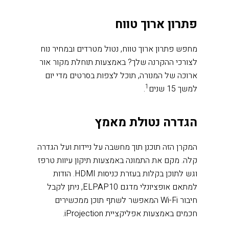
פתרון ארוך טווח
מחפש פתרון ארוך טווח, נטול מטרדים ובמחיר נוח
לצורכי ההקרנה שלך? באמצעות תוחלת מקור אור
ארוכה של המנורה, תוכל לצפות בסרטים מדי יום
1
למשך 15 שנים
.
הגדרה נטולת מאמץ
המקרן הזה תוכנן תוך מחשבה על ניידות ועל הגדרה
קלה. מקם את התמונה באמצעות תיקון עיוות טרפז
וגש לתוכן בקלות בעזרת כניסות
HDMI
. הודות
למתאם אופציונלי מדגם ELPAP10, ניתן לקבל
חיבור Wi-Fi המאפשר לשתף תוכן ממכשירים
חכמים באמצעות אפליקציית iProjection.