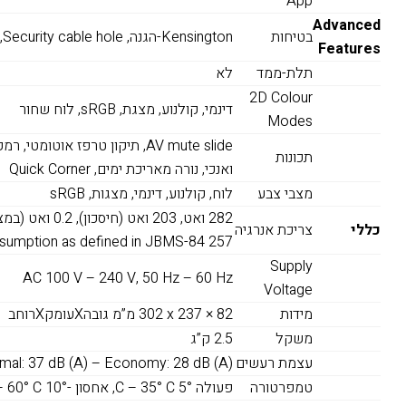
App
Advanced
בטיחות
Kensington-הגנה, Security cable hole, נעילת יחידת LAN אלחוטית, הגנת סיסמה
Features
תלת-ממד
לא
2D Colour
דינמי, קולנוע, מצגת, sRGB, לוח שחור
Modes
AV mute slide, תיקון טרפז אוטו
תכונות
ואנכי, נורה מאריכת ימים, Quick Corner
מצבי צבע
לוח, קולנוע, דינמי, מצגות, sRGB
כללי
צריכת אנרגיה
consumption as defined in JBMS-84 257
Supply
AC 100 V – 240 V, 50 Hz – 60 Hz
Voltage
מידות
302‎ x 237 × 82 מ”מ גובהXעומקXרוחב
משקל
2.5 ק”ג
עצמת רעשים
mal: 37 dB (A) – Economy: 28 dB (A)
טמפרטורה
פעולה 5° C – 35° C, אחסון -10° C – 60° C