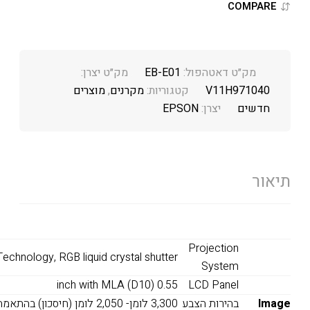
COMPARE
מק״ט דאטהפול:
EB-E01
מק״ט יצרן:
V11H971040
קטגוריות:
מקרנים
,
מוצרים
חדשים
יצרן:
EPSON
תיאור
Projection
echnology, RGB liquid crystal shutter
System
0.55 inch with MLA (D10)
LCD Panel
Image
בהירות הצבע
3,300 לומן- 2,050 לומן (חיסכון) בהתאמה ל- DMS15.4I