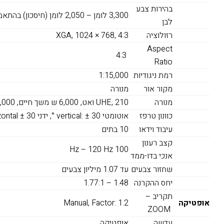
בהירות צבע
3,300 לומן – 2,050 לומן (חיסכון) בהתאמה ל- ISO 21118:2012
לבן
רזולוציה
XGA, 1024 × 768, 4:3
Aspect
4:3
Ratio
רמת ניגודיות
1:15,000
מקור אור
מנורה
מנורה
UHE, 210 ואט, 6,000 ש משך חיים, 10,000 ש משך חיים (מצב חסכון)
כוונון טרפז
אוטומטי vertical: ± 30 °, ידני horizontal ± 30 °
עיבוד וידאו
10 בתים
קצב רענון
100 Hz – 120 Hz
אנכי בדו-ממד
שחזור צבעים
עד 1.07 מיליון צבעים
יחס ההקרנה
1.48 – 1.77:1
תקריב –
אופטיקה
Manual, Factor: 1.2
ZOOM
עדשה
אופטיקה