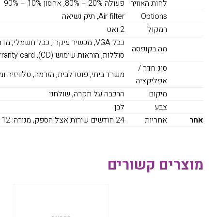
לחות האוויר
פעולה 20% – 80%, אחסון 10% – 90%
Options
Air filter, תיק נשיאה
רמקול
2 ואט
כבל VGA, מכשיר עיקרי, כבל חשמלי
מה בקופסה
סוללות, הוראות שימוש (CD), Warranty card
סוג חדר /
משרד ביתי, פוטו לבית, הזרמה, טלוויזיה ו
אפליקציה
מיקום
הרכבה על תקרה, שולחני
צבע
לבן
אחר
אחריות
24 חודשים שירות אצל הספק, מנורה: 12 חודשים או 1,000 שעות
מוצרים קשורים