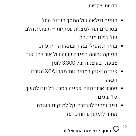
תכונות עיקריות
חוויית נפלאה של המסך הגדול: החל
בסרטים ועד למצגות עסקיות – תשומת הלב
של כולם מובטחת
בהירות אפילו באור ובתאורה היקפית:
תפוקה גבוהה במידה שווה של אור לבן ואור
צבעוני בעוצמה של 3,300 לומן
ציוד היי-טק במחיר נוח: מקרן
XGA
הגורם
הנאה
פתרון ארוך טווח: צפייה בסרט כל יום למשך
15 שנים
נייד ומהיר להגדרה: קל למיקום בעזרת
מחוון לתיקון עיוות טרפז
הוסף לרשימת המשאלות