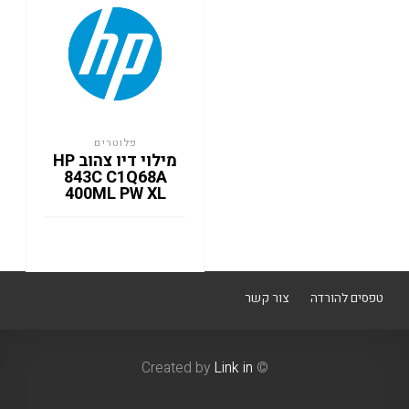
פלוטרים
מילוי דיו צהוב HP
843C C1Q68A
400ML PW XL
טפסים להורדה
צור קשר
Link in
© Created by