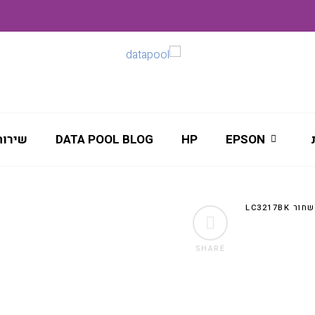
EPSON
HP
DATA POOL BLOG
שירות
LC3217B
SHARE