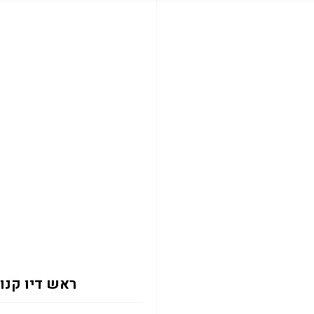
ראש דיו קנון צבעוני .3K