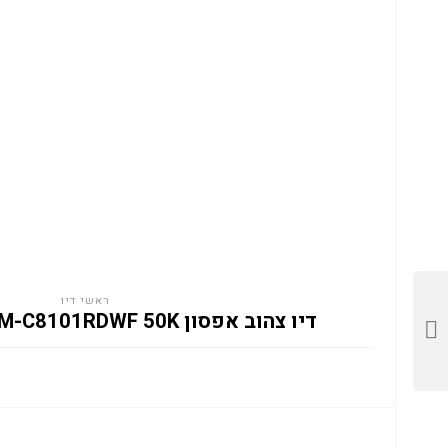
ראשי דיו
דיו צהוב אפסון C13T13M440 EM-C8101RDWF 50K