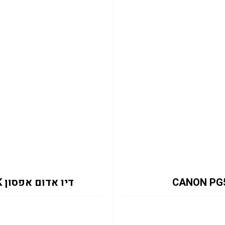
דיו אדום אפסון C13T13M340 EM-C8101RDWF 50K