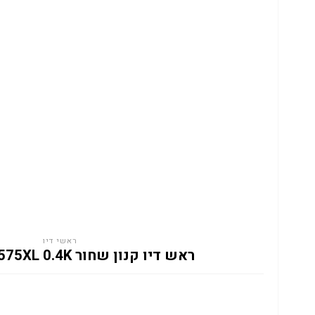
ראשי דיו
ראש דיו קנון שחור CANON PG575XL 0.4K