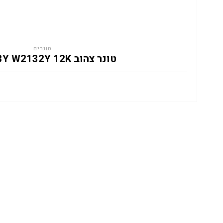
טונרים
טונר צהוב HP 213Y W2132Y 12K