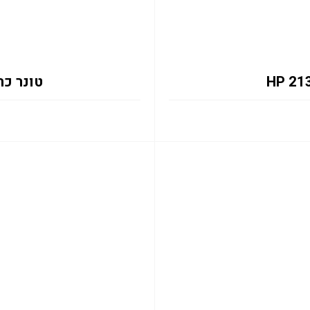
טונר כחול 2131Y 12K