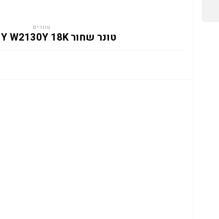
טונרים
טונר שחור HP 213Y W2130Y 18K