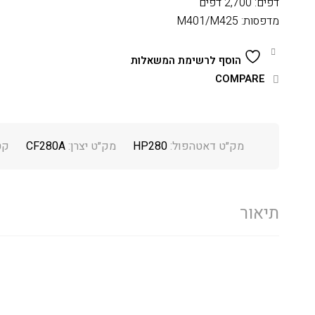
דפים: 2,700 דפים
מדפסות: M401/M425
הוסף לרשימת המשאלות
COMPARE
מק״ט דאטהפול:
HP280
מק״ט יצרן:
CF280A
קט
תיאור