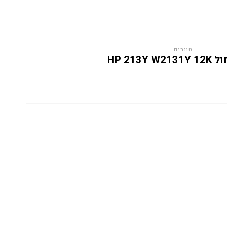
טונרים
HP 213Y W