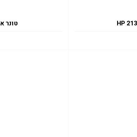
טונר אדום 133X 6K