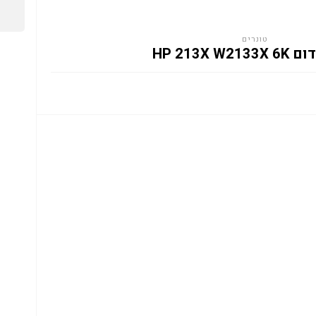
טונרים
HP 213X W2