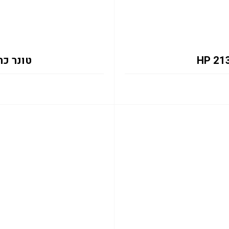
טונר כחול 2131Y 12K