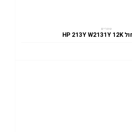
טונרים
HP 213Y W