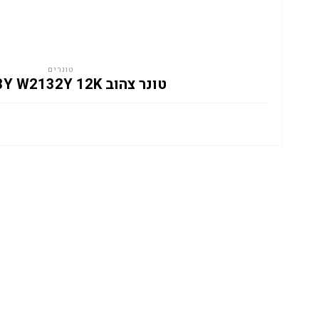
טונרים
טונר צהוב HP 213Y W2132Y 12K