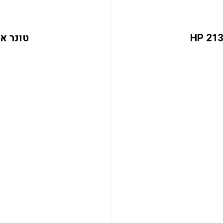
טונר אדום 133X 6K