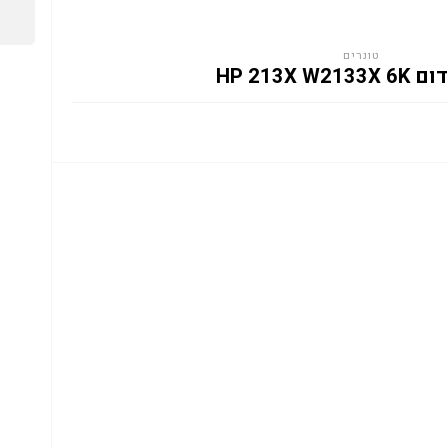
טונרים
HP 213X W2