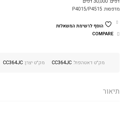
דפים: 30,000 דפים
מדפסות: P4015/P4515
הוסף לרשימת המשאלות
COMPARE
מק״ט דאטהפול:
CC364JC
מק״ט יצרן:
CC364JC
תיאור