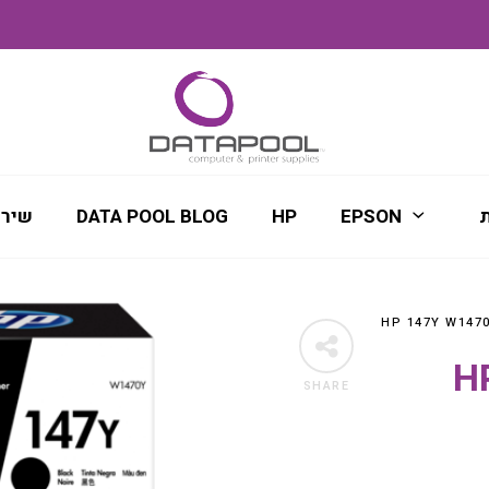
ת
EPSON
HP
DATA POOL BLOG
שירו
SHARE