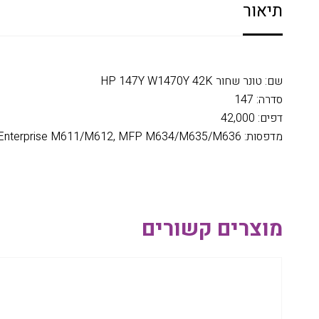
תיאור
שם: טונר שחור HP 147Y W1470Y 42K
סדרה: 147
דפים: 42,000
מדפסות: HP LaserJet Enterprise M611/M612, MFP M634/M635/M636
מוצרים קשורים