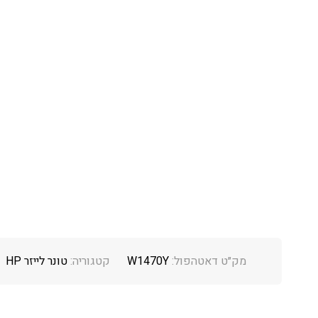
מק״ט דאטהפול:
W1470Y
קטגוריה:
טונר לייזר HP