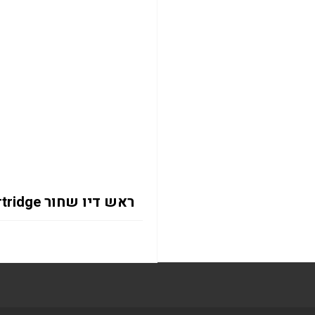
ראש דיו שחור HP 308e EvoMore Black Original Ink Cartridge