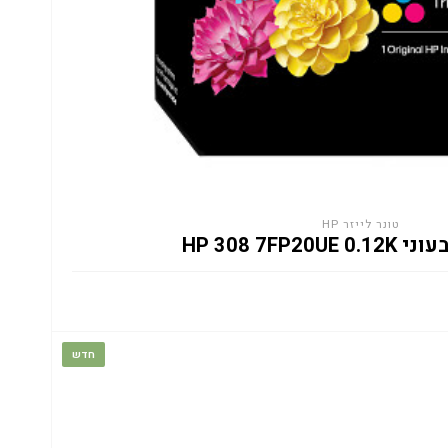
טונר לייזר HP
HP 308 7FP20
חדש