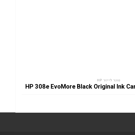
טונר לייזר HP