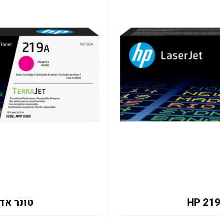
טונר אדום W2193A 1.2K