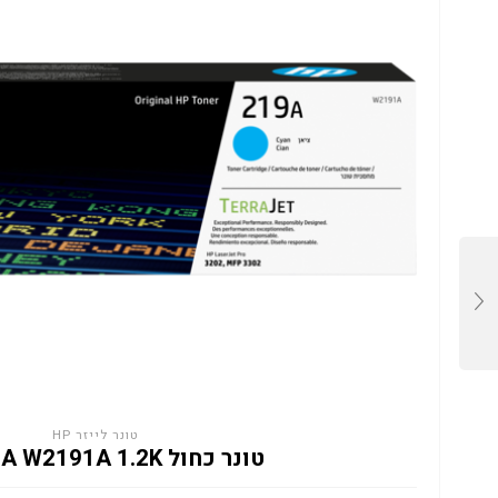
טונר לייזר HP
טונר כחול HP 219A W2191A 1.2K