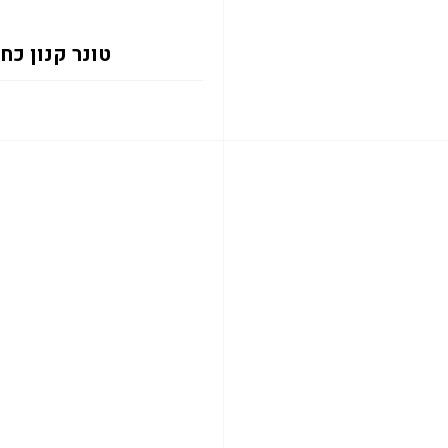
טונר קנון כחול CRG046HC 046H 5K