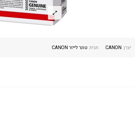
יצרן:
CANON
תגית:
טונר לייזר CANON