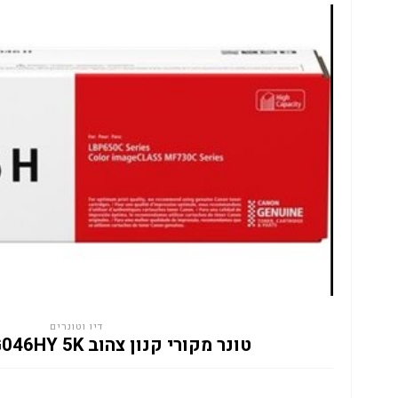
דיו וטונרים
טונר מקורי קנון צהוב CANON CRG046HY 5K