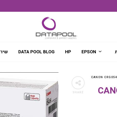
ת
EPSON
HP
DATA POOL BLOG
שירו
CANON
SHARE