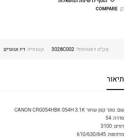
הוסף לרשימת המשאלות
COMPARE
מק״ט דאטהפול:
3028C002
קטגוריה:
דיו וטונרים
תיאור
שם: טונר קנון שחור CANON CRG054HBK 054H 3.1K
סדרה: 54
דפים: 3100
מדפסות: 610/630/645