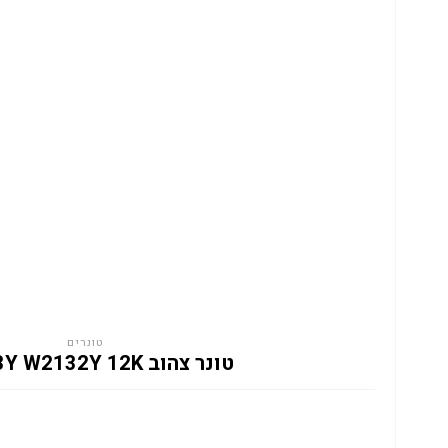
טונרים
טונר צהוב HP 213Y W2132Y 12K