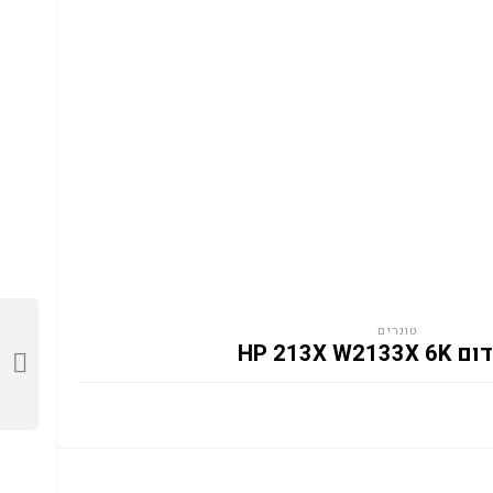
טונרים
HP 213X W2