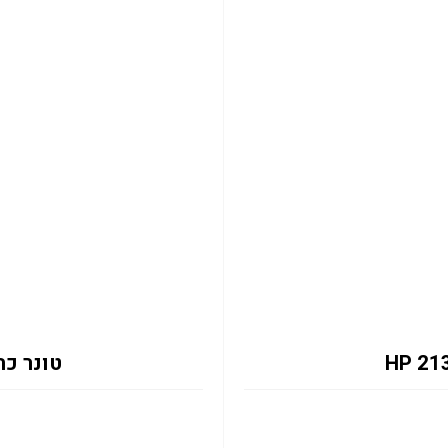
טונר כחול 2131Y 12K