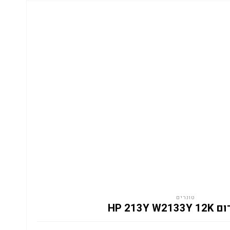
טונרים
HP 213Y W