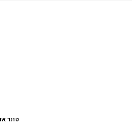
טונר אדום 2133Y 12K