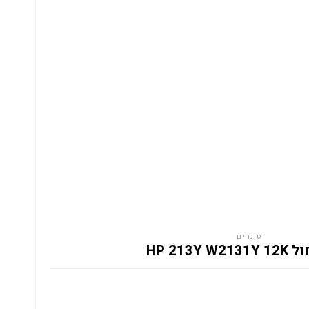
טונרים
HP 213Y W