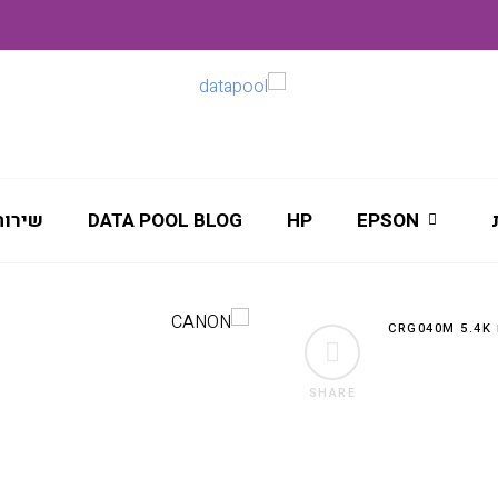
EPSON
HP
DATA POOL BLOG
שירות
C
SHARE