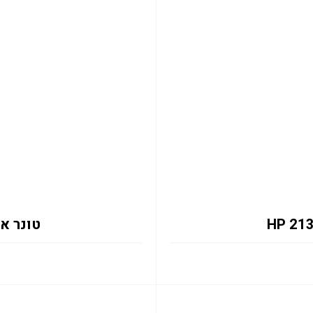
טונר אדום 133X 6K