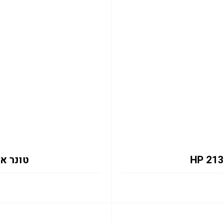
טונר אדום 133X 6K