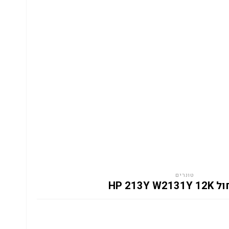
טונרים
HP 213Y W