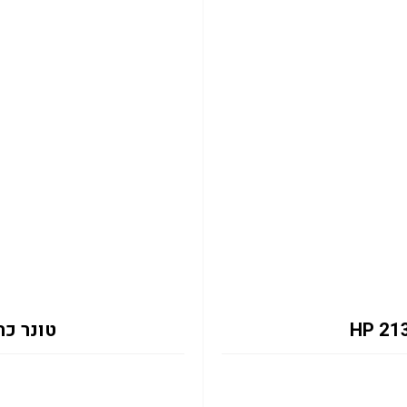
טונר כחול 2131Y 12K