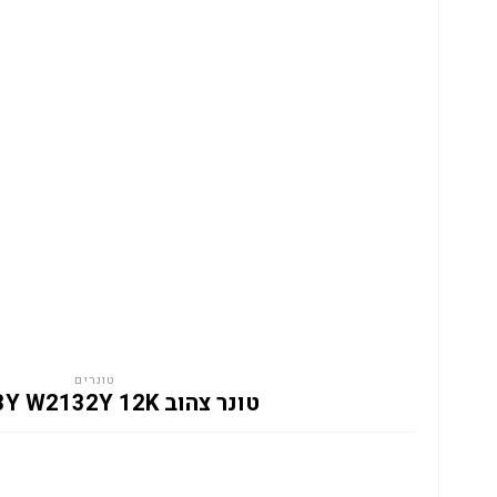
טונרים
טונר צהוב HP 213Y W2132Y 12K