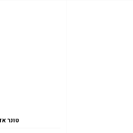
טונר אדום 2133Y 12K