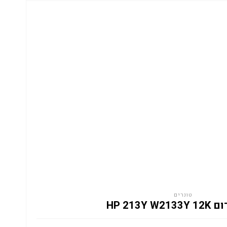
טונרים
HP 213Y W