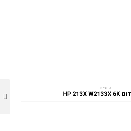
טונרים
HP 213X W2