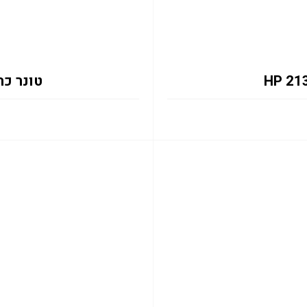
טונר כחול 2131Y 12K