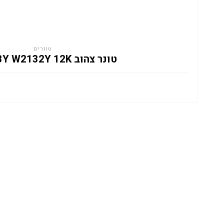
טונרים
טונר צהוב HP 213Y W2132Y 12K