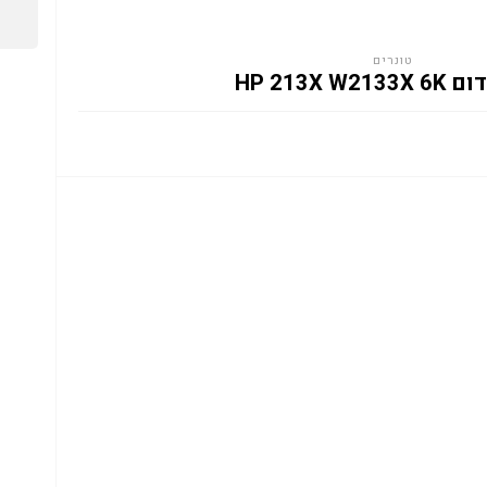
טונרים
HP 213X W2