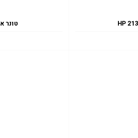
טונר אדום 133X 6K