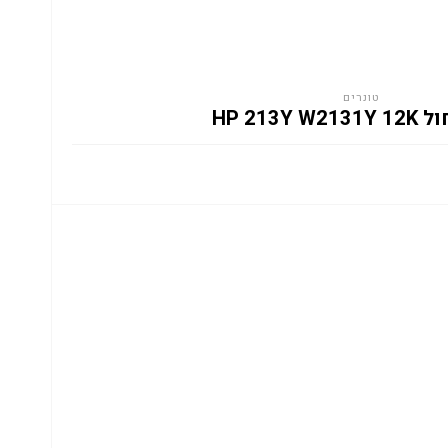
טונרים
HP 213Y W