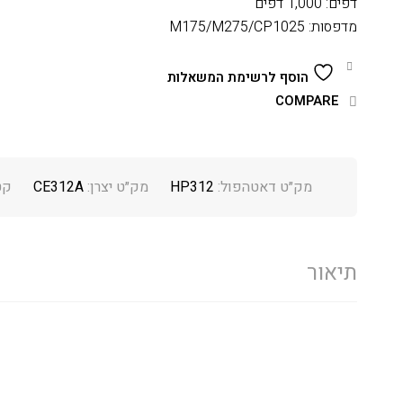
דפים: 1,000 דפים
מדפסות: M175/M275/CP1025
הוסף לרשימת המשאלות
COMPARE
מק״ט דאטהפול:
HP312
מק״ט יצרן:
CE312A
קט
תיאור