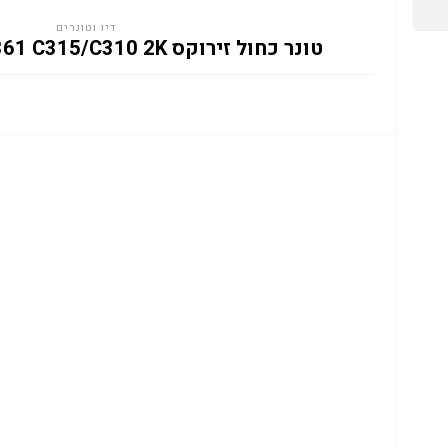
דיו וטונרים
טונר כחול זירוקס XEROX 006R04361 C315/C310 2K