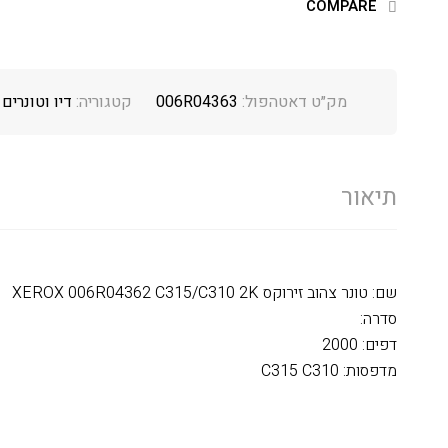
COMPARE
מק״ט דאטהפול:
006R04363
קטגוריה:
דיו וטונרים
תיאור
שם: טונר צהוב זירוקס XEROX 006R04362 C315/C310 2K
סדרה:
דפים: 2000
מדפסות: C315 C310