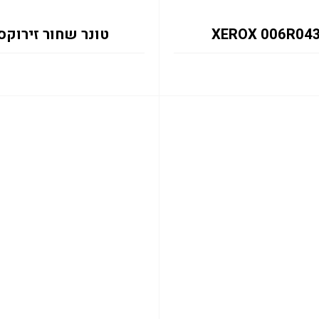
טונר שחור זירוקס ROX 006R04360 C315/C310 3K