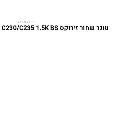
דיו וטונרים
טונר שחור זירוקס XEROX 006R04387 C230/C235 1.5K BS