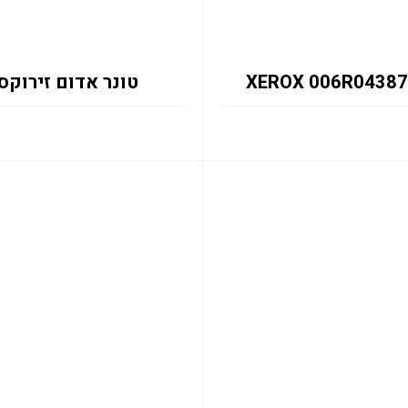
טונר אדום זירוקס ROX 006R04362 C315/C310 2K