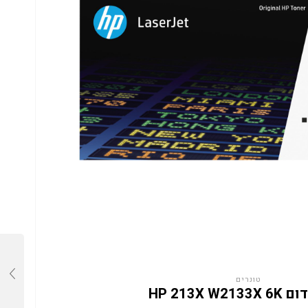
טונרים
HP 213X W2