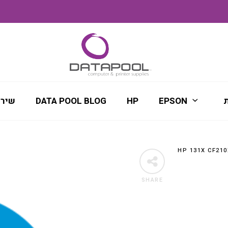
ת
EPSON
HP
DATA POOL BLOG
שירו
SHARE