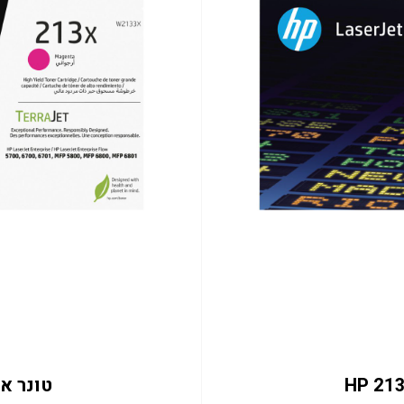
טונר אדום 133X 6K