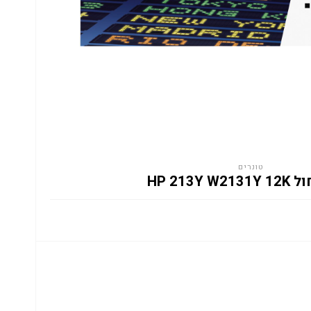
טונרים
HP 213Y W