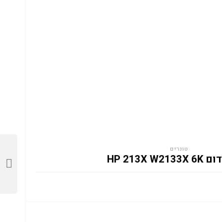
טונרים
HP 213X W2