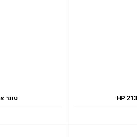
טונר אדום 133X 6K