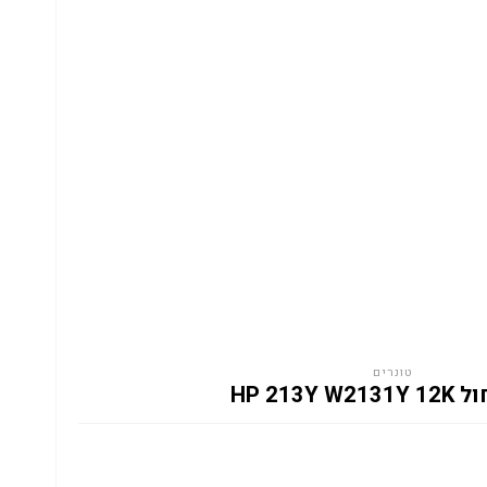
טונרים
HP 213Y W