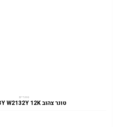
טונרים
טונר צהוב HP 213Y W2132Y 12K