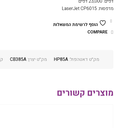
דפים: 23,000 דפים
מדפסות: LaserJet CP6015
הוסף לרשימת המשאלות
COMPARE
מק״ט דאטהפול:
HP85A
מק״ט יצרן:
CB385A
קט
מוצרים קשורים