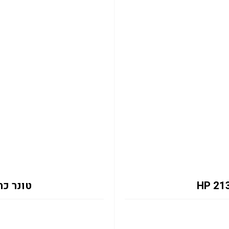
טונר כחול 2131Y 12K