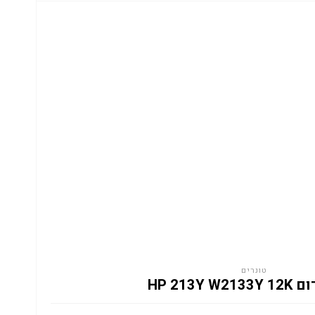
טונרים
HP 213Y W