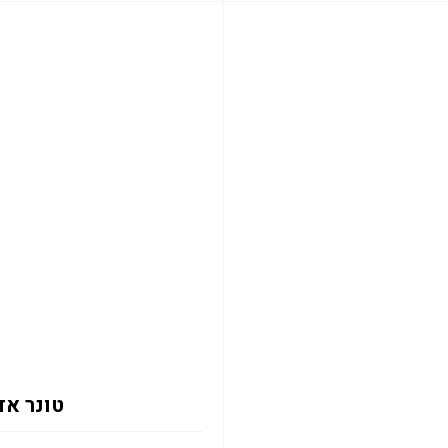
טונר אדום 2133Y 12K