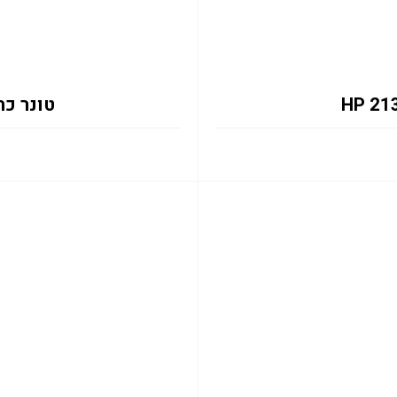
טונר כחול 2131Y 12K