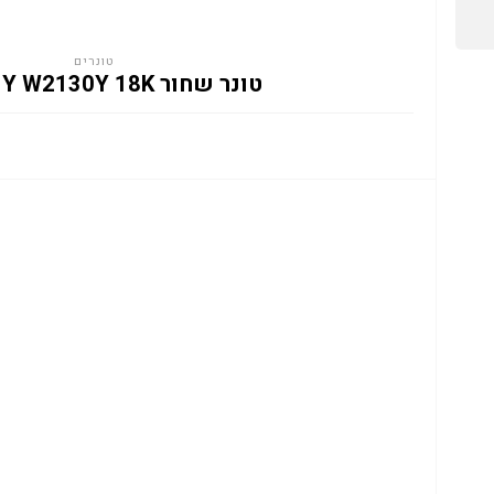
טונרים
טונר שחור HP 213Y W2130Y 18K