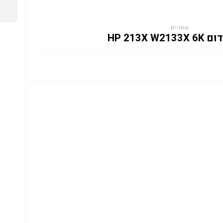
טונרים
HP 213X W2