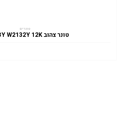
טונרים
טונר צהוב HP 213Y W2132Y 12K