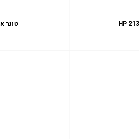
טונר אדום 133X 6K