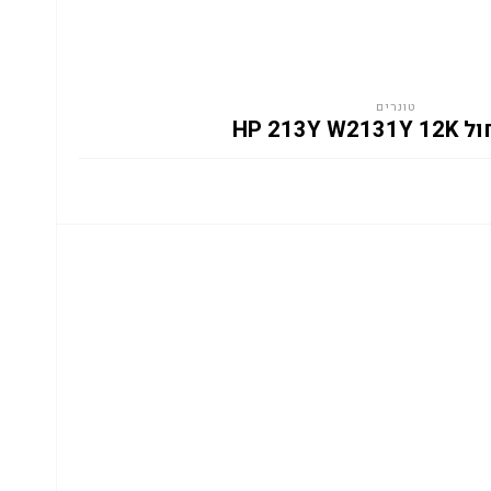
טונרים
HP 213Y W