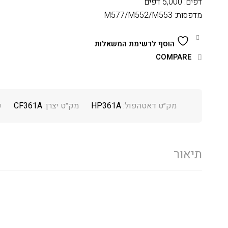
דפים: 5,000 דפים
מדפסות: M577/M552/M553
הוסף לרשימת המשאלות
COMPARE
מק״ט דאטהפול:
HP361A
מק״ט יצרן:
CF361A
ק
תיאור