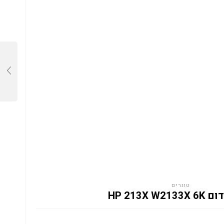
טונרים
HP 213X W2