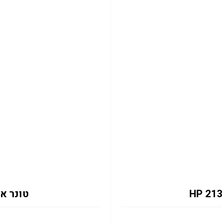
טונר אדום 133X 6K