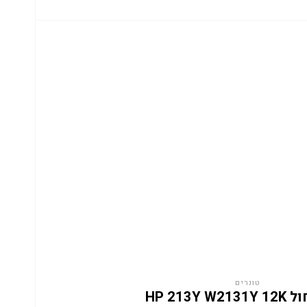
טונרים
HP 213Y W