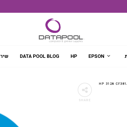
ת
EPSON
HP
DATA POOL BLOG
שירו
SHARE