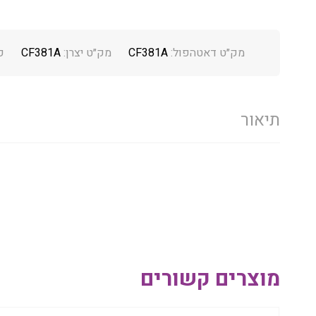
מק״ט דאטהפול:
CF381A
מק״ט יצרן:
CF381A
ק
תיאור
מוצרים קשורים