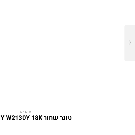
טונרים
טונר שחור HP 213Y W2130Y 18K