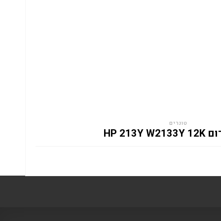
טונרים
HP 213Y W