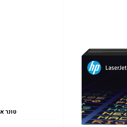
טונר אדום 133X 6K