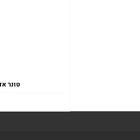
טונר אדום 2133Y 12K