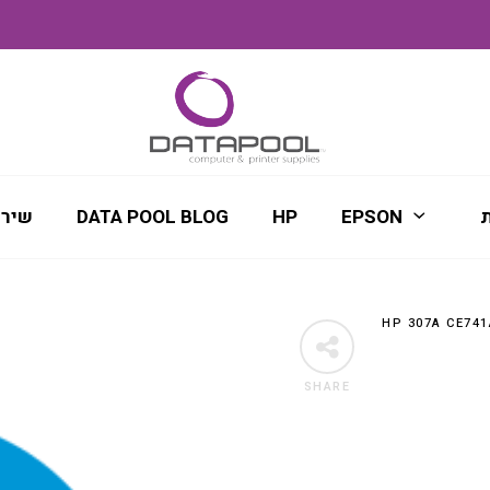
ת
EPSON
HP
DATA POOL BLOG
שירו
SHARE