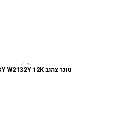
טונרים
טונר צהוב HP 213Y W2132Y 12K