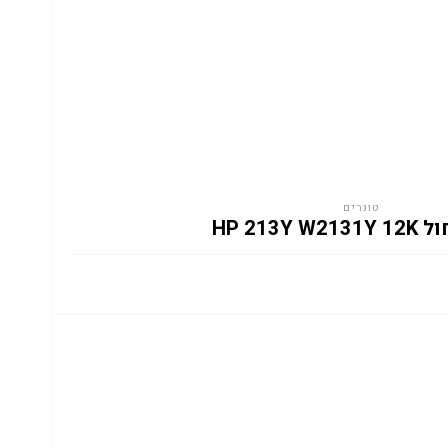
טונרים
HP 213Y W