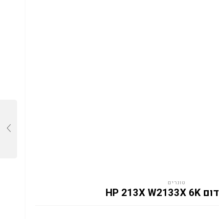
טונרים
HP 213X W2