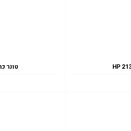
טונר כחול 2131Y 12K