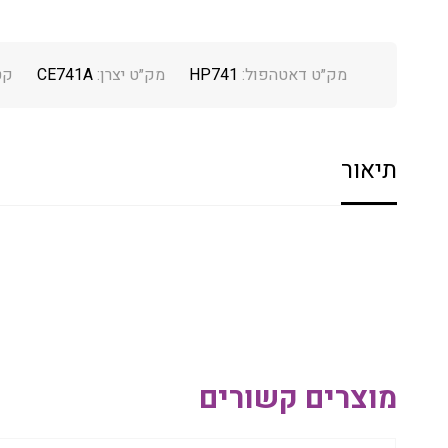
מק״ט דאטהפול:
HP741
מק״ט יצרן:
CE741A
קט
תיאור
מוצרים קשורים