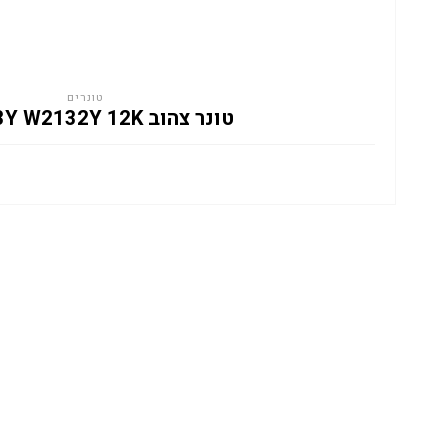
טונרים
טונר צהוב HP 213Y W2132Y 12K