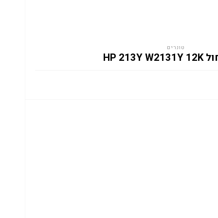
טונרים
HP 213Y W