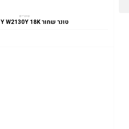
טונרים
טונר שחור HP 213Y W2130Y 18K