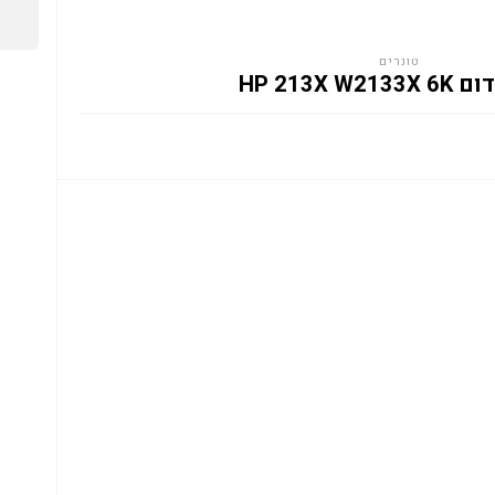
טונרים
HP 213X W2