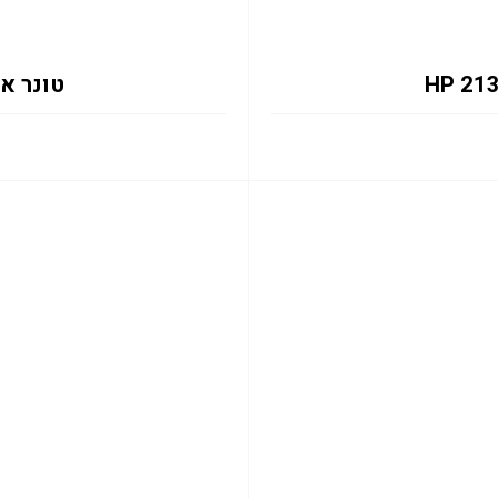
טונר אדום 133X 6K