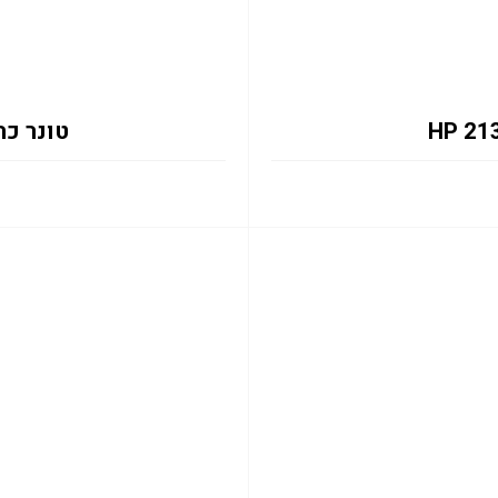
טונר כחול 2131Y 12K