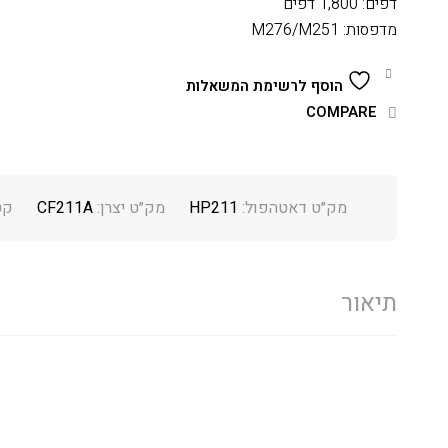
דפים: 1,800 דפים
מדפסות: M276/M251
הוסף לרשימת המשאלות
COMPARE
מק״ט דאטהפול:
HP211
מק״ט יצרן:
CF211A
קט
תיאור