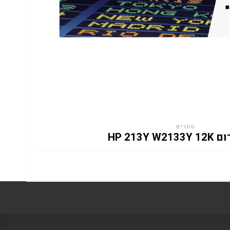
טונרים
HP 213Y W