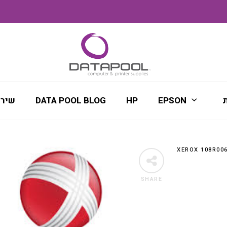
ת
EPSON
HP
DATA POOL BLOG
שירו
SHARE