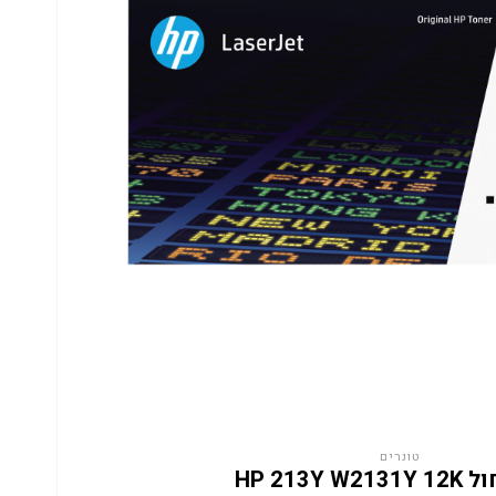
טונרים
HP 213Y W