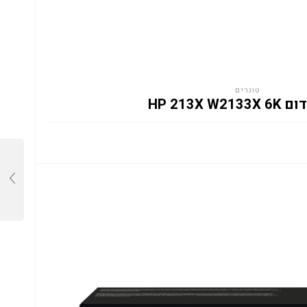
טונרים
HP 213X W2