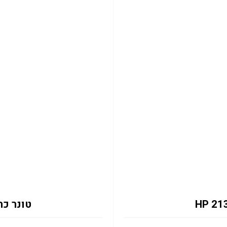
טונר כחול 2131Y 12K