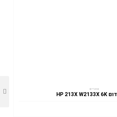
טונרים
HP 213X W2