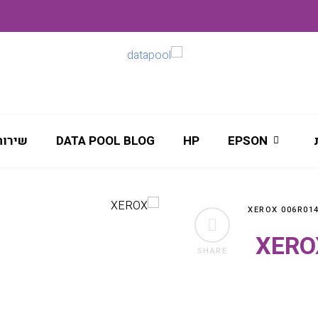
EPSON
HP
DATA POOL BLOG
שירות
XEROX 00
SHARE