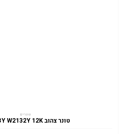
טונרים
טונר צהוב HP 213Y W2132Y 12K