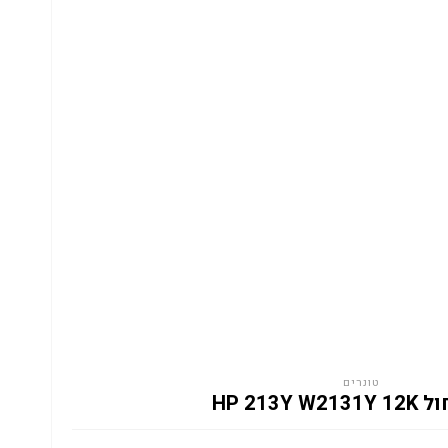
טונרים
HP 213Y W