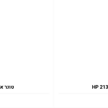
טונר אדום 133X 6K