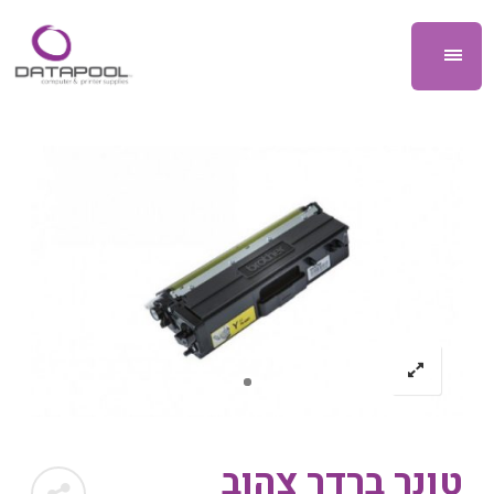
טונר ברדר צהוב