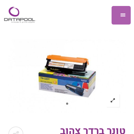
טונר ברדר צהוב