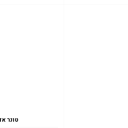
טונר אדום 2133Y 12K