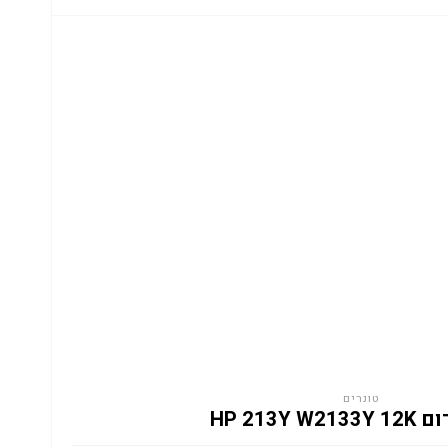
טונרים
HP 213Y W