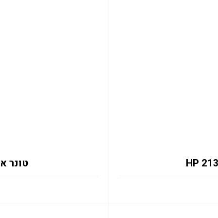
טונר אדום 133X 6K