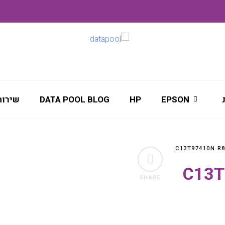
EPSON
HP
DATA POOL BLOG
שירות
C13T974
SHARE