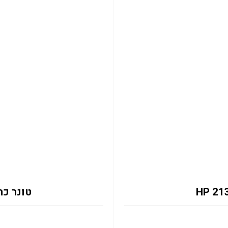
טונר כחול 2131Y 12K