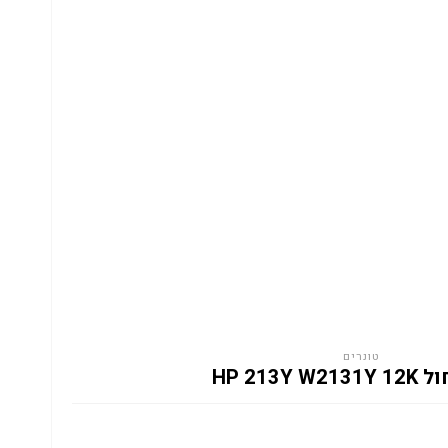
טונרים
HP 213Y W