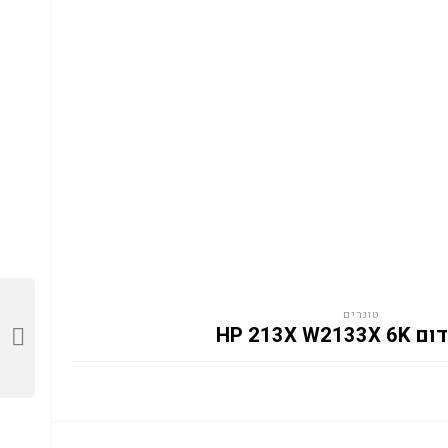
טונרים
HP 213X W2