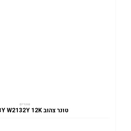
טונרים
טונר צהוב HP 213Y W2132Y 12K