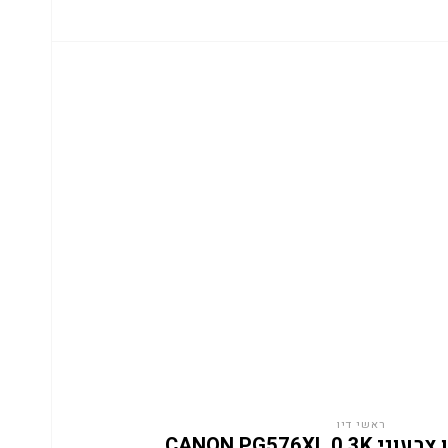
ראשי דיו
CANON PG576XL 0