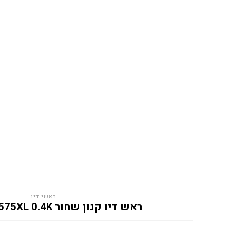
ראשי דיו
ראש דיו קנון שחור CANON PG575XL 0.4K