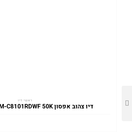
ראשי דיו
דיו צהוב אפסון C13T13M440 EM-C8101RDWF 50K