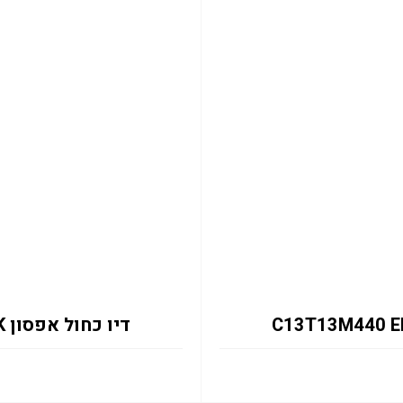
דיו כחול אפסון C13T13M240 EM-C8101RDWF 50K