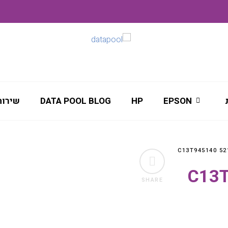
EPSON
HP
DATA POOL BLOG
שירות
C13T945
SHARE