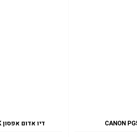
דיו אדום אפסון C13T13M340 EM-C8101RDWF 50K