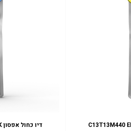
דיו כחול אפסון C13T13M240 EM-C8101RDWF 50K