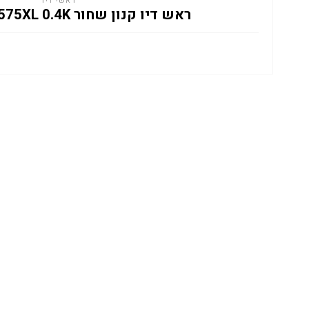
ראשי דיו
ראש דיו קנון שחור CANON PG575XL 0.4K