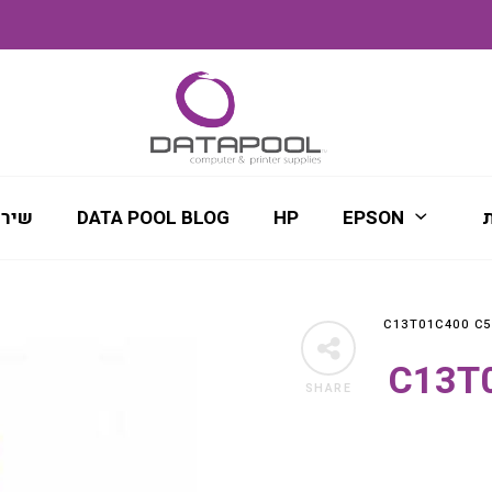
ת
EPSON
HP
DATA POOL BLOG
שירו
C13T01C
SHARE