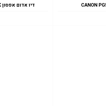
דיו אדום אפסון C13T13M340 EM-C8101RDWF 50K