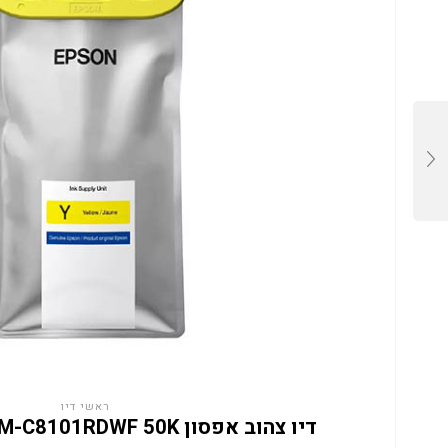
ראשי דיו
דיו צהוב אפסון C13T13M440 EM-C8101RDWF 50K