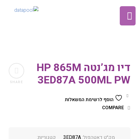
דיו מג’נטה HP 865M
3ED87A 500ML PW
SHARE
הוסף לרשימת המשאלות
COMPARE
מק״ט דאטהפול:
3ED87A
קטגוריות: